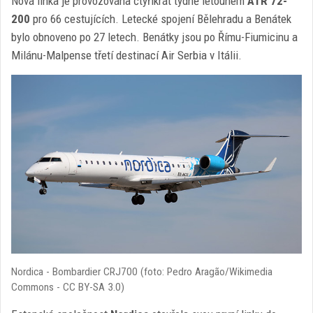
Nová linka je provozována čtyřikrát týdně letounem
ATR 72-
200
pro 66 cestujících. Letecké spojení Bělehradu a Benátek
bylo obnoveno po 27 letech. Benátky jsou po Římu-Fiumicinu a
Milánu-Malpense třetí destinací Air Serbia v Itálii.
Nordica - Bombardier CRJ700 (foto: Pedro Aragão/Wikimedia
Commons - CC BY-SA 3.0)