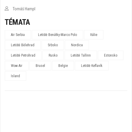
Tomáš Hampl
TÉMATA
Air Serbia
Letiště Benátky-Marco Polo
Itálie
Letiště Bělehrad
Srbsko
Nordica
Letiště Petrohrad
Rusko
Letiště Tallinn
Estonsko
Wow Air
Brusel
Belgie
Letiště Keflavík
Island