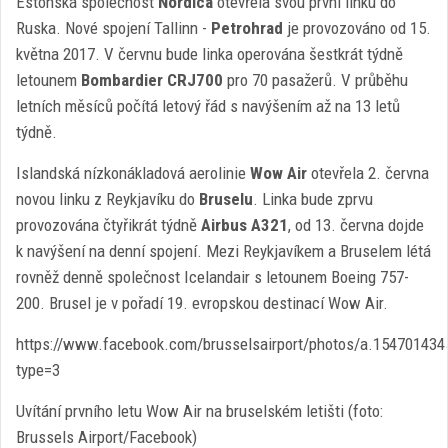
Estonská společnost
Nordica
otevřela svou první linku do
Ruska. Nové spojení Tallinn -
Petrohrad
je provozováno od 15.
května 2017. V červnu bude linka operována šestkrát týdně
letounem
Bombardier CRJ700
pro 70 pasažerů. V průběhu
letních měsíců počítá letový řád s navýšením až na 13 letů
týdně.
Islandská nízkonákladová aerolinie
Wow Air
otevřela 2. června
novou linku z Reykjavíku do
Bruselu
. Linka bude zprvu
provozována čtyřikrát týdně
Airbus A321
, od 13. června dojde
k navýšení na denní spojení. Mezi Reykjavíkem a Bruselem létá
rovněž denně společnost Icelandair s letounem Boeing 757-
200. Brusel je v pořadí 19. evropskou destinací Wow Air.
https://www.facebook.com/brusselsairport/photos/a.1547014
type=3
Uvítání prvního letu Wow Air na bruselském letišti (foto:
Brussels Airport/Facebook)