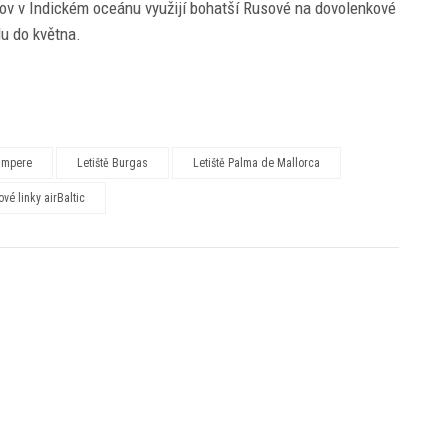
strov v Indickém oceánu využijí bohatší Rusové na dovolenkové
du do května.
Tampere
Letiště Burgas
Letiště Palma de Mallorca
ové linky airBaltic