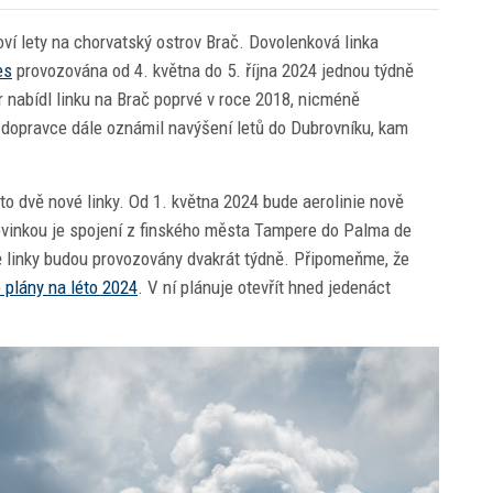
oví lety na chorvatský ostrov Brač. Dovolenková linka
es
provozována od 4. května do 5. října 2024 jednou týdně
 nabídl linku na Brač poprvé v roce 2018, nicméně
 dopravce dále oznámil navýšení letů do Dubrovníku, kam
éto dvě nové linky. Od 1. května 2024 bude aerolinie nově
ovinkou je spojení z finského města Tampere do Palma de
ě linky budou provozovány dvakrát týdně. Připomeňme, že
é plány na léto 2024
. V ní plánuje otevřít hned jedenáct