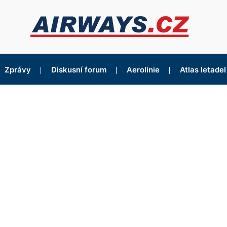
Zprávy
Diskusní forum
Aerolinie
Atlas letadel