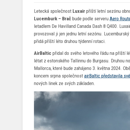
Letecká společnost
Luxair
příští letní sezónu obn
Lucemburk – Brač
bude podle serveru
Aero Rout
letadlem De Havilland Canada Dash 8 Q400. Luxair
provozoval ji jen jednu letní sezónu. Lucemburský
přidá příští léto druhou týdenní rotaci.
AirBaltic
přidal do svého letového řádu na příští l
létat z estonského Tallinnu do Burgasu. Druhou n
Mallorca, které bude zahájeno 3. května 2024. Ob
koncem srpna společnost
airBaltic představila sv
nových linek ze svých základen.