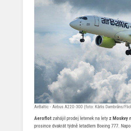
AirBaltic - Airbus A220-300 (foto: Kārlis Dambrāns/Flic
Aeroflot
zahájil prodej letenek na lety
z Moskvy n
prosince dvakrát týdně letadlem Boeing 777. Naposl