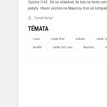
Iljušiny Il-62. Dá se očekávat, že lety na tento o
pobyty. Hlavní sezóna na Mauriciu trvá od listopa
Tomáš Hampl
TÉMATA
Luxair
Letiště Brač
airBaltic
Letiště 
Aeroflot
Letiště Port Louis
Mauritius
n