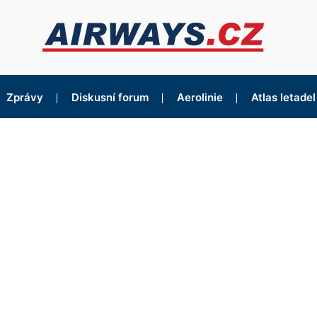
Zprávy
Diskusní forum
Aerolinie
Atlas letadel