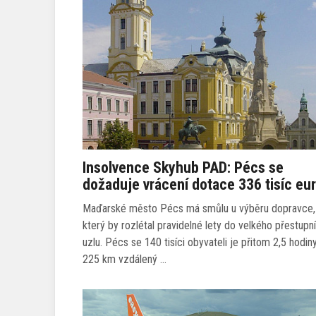
Insolvence Skyhub PAD: Pécs se
dožaduje vrácení dotace 336 tisíc eu
Maďarské město Pécs má smůlu u výběru dopravce,
který by rozlétal pravidelné lety do velkého přestupn
uzlu. Pécs se 140 tisíci obyvateli je přitom 2,5 hodin
225 km vzdálený …