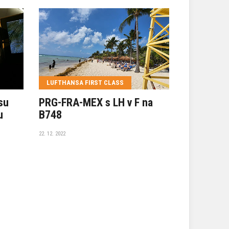
LUFTHANSA FIRST CLASS
EGYPT
su
PRG-FRA-MEX s LH v F na
Do Káhiry
u
B748
EgyptAir 
22. 12. 2022
23. 01. 2021