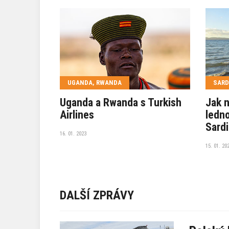
UGANDA, RWANDA
SARD
Uganda a Rwanda s Turkish
Jak n
Airlines
ledno
Sardi
16. 01. 2023
15. 01. 20
DALŠÍ ZPRÁVY