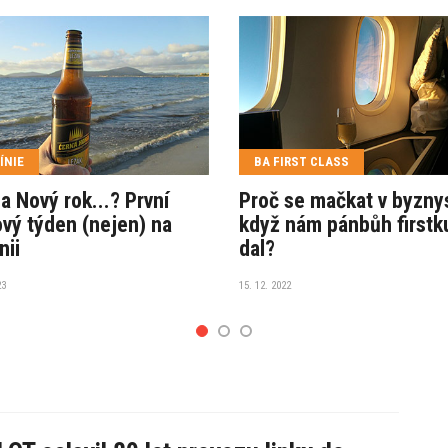
ÍNIE
BA FIRST CLASS
a Nový rok...? První
Proč se mačkat v byzny
vý týden (nejen) na
když nám pánbůh firstk
nii
dal?
23
15. 12. 2022