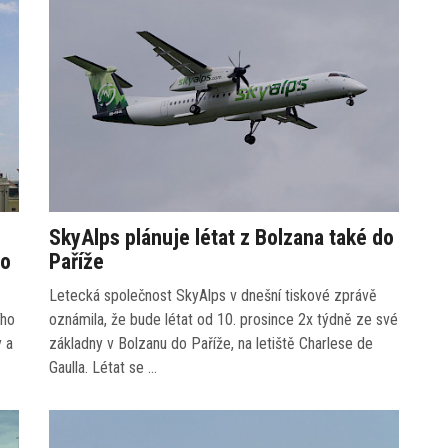
SkyAlps plánuje létat z Bolzana také do
ro
Paříže
Letecká společnost SkyAlps v dnešní tiskové zprávě
ího
oznámila, že bude létat od 10. prosince 2x týdně ze své
y a
základny v Bolzanu do Paříže, na letiště Charlese de
Gaulla. Létat se …