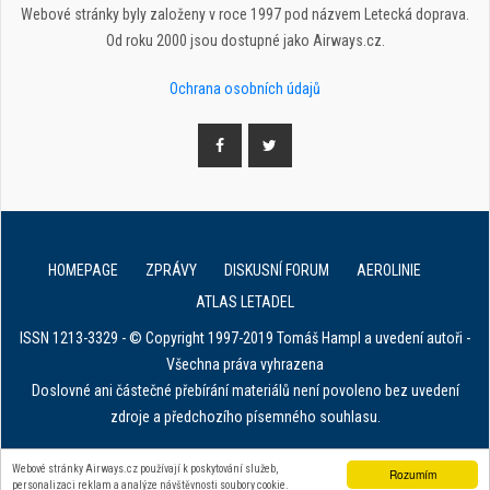
Webové stránky byly založeny v roce 1997 pod názvem Letecká doprava.
Od roku 2000 jsou dostupné jako Airways.cz.
Ochrana osobních údajů
HOMEPAGE
ZPRÁVY
DISKUSNÍ FORUM
AEROLINIE
ATLAS LETADEL
ISSN 1213-3329 - © Copyright 1997-2019 Tomáš Hampl a uvedení autoři -
Všechna práva vyhrazena
Doslovné ani částečné přebírání materiálů není povoleno bez uvedení
zdroje a předchozího písemného souhlasu.
E. in ART for african IVF clinics
Webové stránky Airways.cz používají k poskytování služeb,
Rozumím
personalizaci reklam a analýze návštěvnosti soubory cookie.