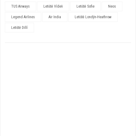
TUS Airways
Letiště Vídeň
Letiště Sofie
Neos
Legend Airlines
Air India
Letiště Londýn-Heathrow
Letiště Dillí