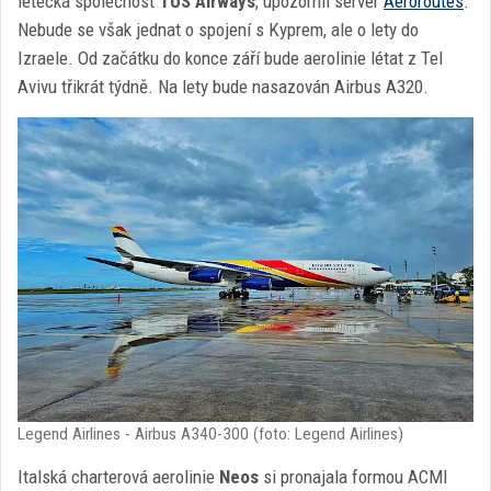
letecká společnost
TUS Airways
, upozornil server
Aeroroutes
.
Nebude se však jednat o spojení s Kyprem, ale o lety do
Izraele. Od začátku do konce září bude aerolinie létat z Tel
Avivu třikrát týdně. Na lety bude nasazován Airbus A320.
Legend Airlines - Airbus A340-300 (foto: Legend Airlines)
Italská charterová aerolinie
Neos
si pronajala formou ACMI