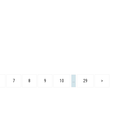
7
8
9
10
…
29
>