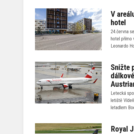
V areál
hotel
24.června se
hotel přímo 
Leonardo Ho
Snižte 
dálkové
Austria
Letecká spol
letiště Vídeň
letadlem Bo
Royal J