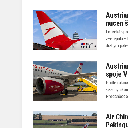
Austria
nucen š
Letecká spol
zveřejnila v
drahým paliv
Austria
spoje 
Podle rakous
sezóny ukonč
Předchůdce 
Air Chi
Peking