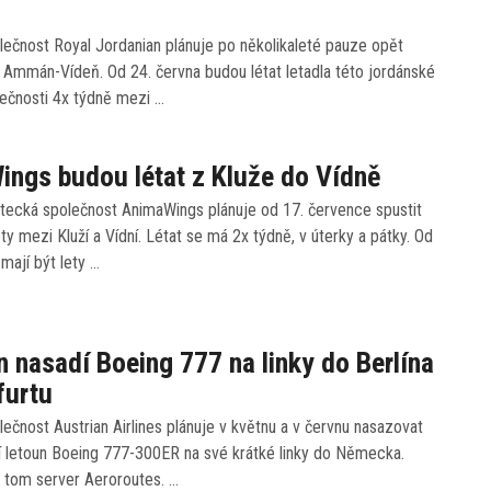
ečnost Royal Jordanian plánuje po několikaleté pauze opět
u Ammán-Vídeň. Od 24. června budou létat letadla této jordánské
lečnosti 4x týdně mezi …
ngs budou létat z Kluže do Vídně
tecká společnost AnimaWings plánuje od 17. července spustit
ety mezi Kluží a Vídní. Létat se má 2x týdně, v úterky a pátky. Od
 mají být lety …
n nasadí Boeing 777 na linky do Berlína
furtu
ečnost Austrian Airlines plánuje v květnu a v červnu nasazovat
ší letoun Boeing 777-300ER na své krátké linky do Německa.
o tom server Aeroroutes. …