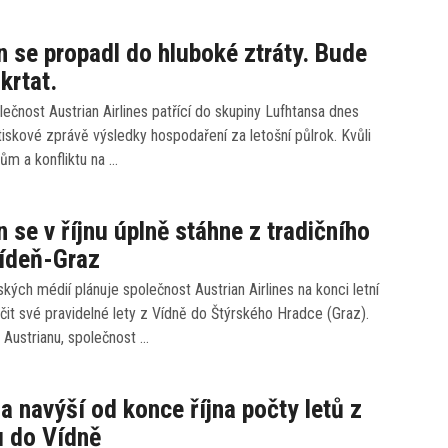
n se propadl do hluboké ztráty. Bude
krtat.
ečnost Austrian Airlines patřící do skupiny Lufhtansa dnes
 tiskové zprávě výsledky hospodaření za letošní půlrok. Kvůli
ům a konfliktu na …
n se v říjnu úplně stáhne z tradičního
Vídeň-Graz
kých médií plánuje společnost Austrian Airlines na konci letní
it své pravidelné lety z Vídně do Štýrského Hradce (Graz).
Austrianu, společnost …
na navýší od konce října počty letů z
u do Vídně