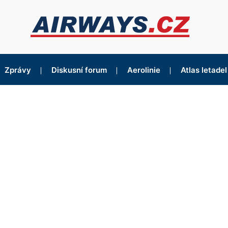
Zprávy
Diskusní forum
Aerolinie
Atlas letadel