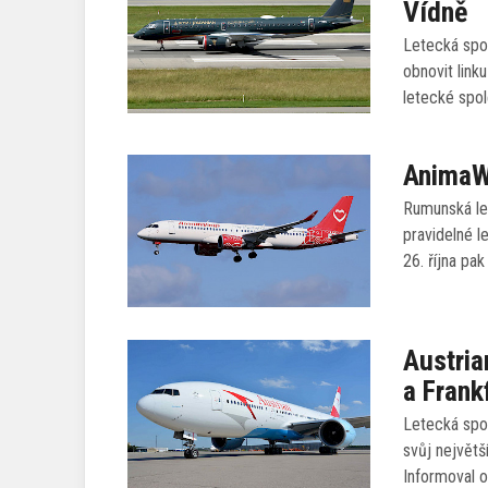
Vídně
Letecká spol
obnovit link
letecké spo
AnimaWi
Rumunská le
pravidelné l
26. října pak
Austria
a Frank
Letecká spol
svůj největ
Informoval 