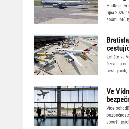
Podle server
října 2026 
sedmi letů t
Bratisl
cestují
Letiště ve V
červen a cel
cestujících,
Ve Vídn
bezpeč
Více pohodlí
bezpečnostn
spouští jeji