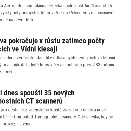
u Aeroroutes.com plánuje letecká společnost Air China od 26.
navýšit počty přímých letů mezi Vídní a Pekingem ze současných
ýdně na devět letů …
ava pokračuje v růstu zatímco počty
cích ve Vídni klesají
ídni dnes zveřejnilo statistiky odbavených cestujících za letošní
ý první půlrok. Letiště letos v červnu odbavilo přes 2,83 miliónu
 za celý …
i dnes spouští 35 nových
nostních CT scannerů
 pro cestující z vídeňského letiště zajistí ode dneška nové
í CT (= Computed Tomography) scannery. Ode dneška, kdy se
ch provoz, na všech …