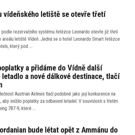
u vídeňského letiště se otevře třetí
 podle rezervačního systému řetězce Leonardo otevře již třetí
v areálu letiště Vídeň. Jedná se o hotel Leonardo Smart řetězce
tels, který pod …
poplatky a přidáme do Vídně další
 letadlo a nové dálkové destinace, tlačí
n
ečnost Austrian Airlines tlačí podobně jako její konkurence na
, aby snížilo poplatky za odbavení letadel. V souvislosti s třetím
eing 787-9, které …
ordanian bude létat opět z Ammánu do