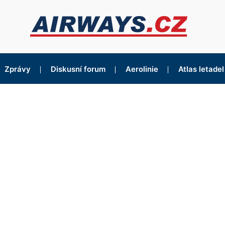
Zprávy
Diskusní forum
Aerolinie
Atlas letadel