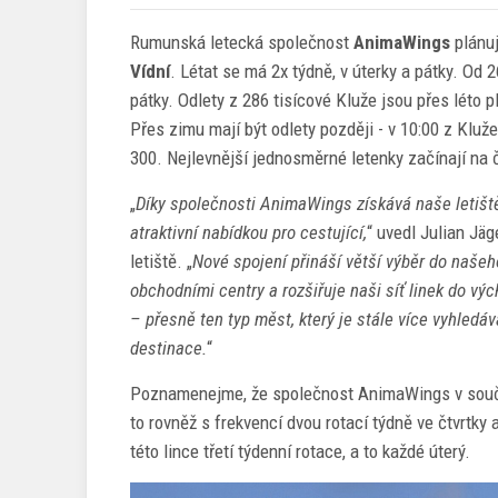
Rumunská letecká společnost
AnimaWings
plánuj
Vídní
. Létat se má 2x týdně, v úterky a pátky. Od 26
pátky. Odlety z 286 tisícové Kluže jsou přes léto p
Přes zimu mají být odlety později - v 10:00 z Klu
300. Nejlevnější jednosměrné letenky začínají na
„
Díky společnosti AnimaWings získává naše letiš
atraktivní nabídkou pro cestující,
“ uvedl Julian Jäg
letiště. „
Nové spojení přináší větší výběr do našeho
obchodními centry a rozšiřuje naši síť linek do vý
– přesně ten typ měst, který je stále více vyhledá
destinace.
“
Poznamenejme, že společnost AnimaWings v součas
to rovněž s frekvencí dvou rotací týdně ve čtvrtky 
této lince třetí týdenní rotace, a to každé úterý.