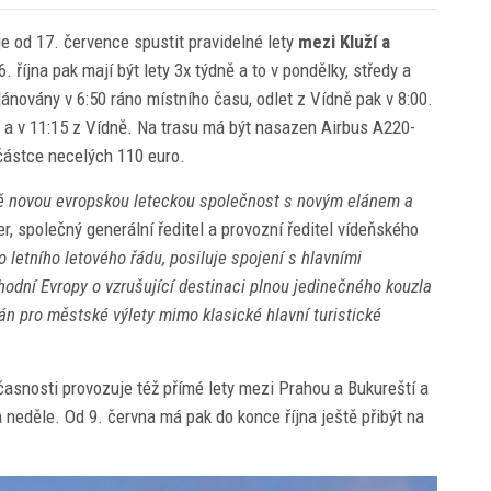
e od 17. července spustit pravidelné lety
mezi Kluží a
. října pak mají být lety 3x týdně a to v pondělky, středy a
lánovány v 6:50 ráno místního času, odlet z Vídně pak v 8:00.
že a v 11:15 z Vídně. Na trasu má být nasazen Airbus A220-
 částce necelých 110 euro.
tě novou evropskou leteckou společnost s novým elánem a
er, společný generální ředitel a provozní ředitel vídeňského
 letního letového řádu, posiluje spojení s hlavními
chodní Evropy o vzrušující destinaci plnou jedinečného kouzla
ván pro městské výlety mimo klasické hlavní turistické
nosti provozuje též přímé lety mezi Prahou a Bukureští a
a neděle. Od 9. června má pak do konce října ještě přibýt na