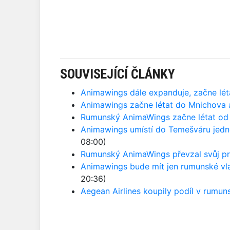
SOUVISEJÍCÍ ČLÁNKY
Animawings dále expanduje, začne lé
Animawings začne létat do Mnichova 
Rumunský AnimaWings začne létat od 5
Animawings umístí do Temešváru jedno
08:00)
Rumunský AnimaWings převzal svůj pr
Animawings bude mít jen rumunské vlas
20:36)
Aegean Airlines koupily podíl v rumu