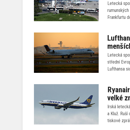
Letecká spol
rumunských r
Frankfurtu d
Lufthan
menších
Letecká spol
střední Evro
Lufthansa si
Ryanair
velké 
Irská leteck
a Kluž. Ruší
tiskové zpr