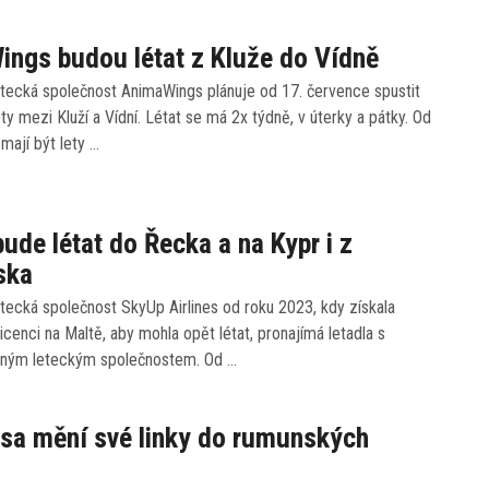
ngs budou létat z Kluže do Vídně
tecká společnost AnimaWings plánuje od 17. července spustit
ety mezi Kluží a Vídní. Létat se má 2x týdně, v úterky a pátky. Od
 mají být lety …
ude létat do Řecka a na Kypr i z
ska
etecká společnost SkyUp Airlines od roku 2023, kdy získala
icenci na Maltě, aby mohla opět létat, pronajímá letadla s
iným leteckým společnostem. Od …
sa mění své linky do rumunských