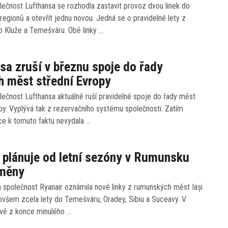
ečnost Lufthansa se rozhodla zastavit provoz dvou linek do
egionů a otevřít jednu novou. Jedná se o pravidelné lety z
o Kluže a Temešváru. Obě linky …
sa zruší v březnu spoje do řady
 měst střední Evropy
ečnost Lufthansa aktuálně ruší pravidelné spoje do řady měst
py. Vyplývá tak z rezervačního systému společnosti. Zatím
ce k tomuto faktu nevydala …
 plánuje od letní sezóny v Rumunsku
změny
á společnost Ryanair oznámila nové linky z rumunských měst Iași
 ovšem zcela lety do Temešváru, Oradey, Sibiu a Suceavy. V
ávě z konce minulého …