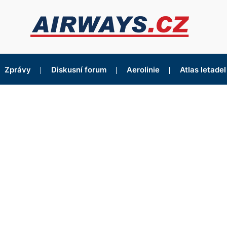
Zprávy
Diskusní forum
Aerolinie
Atlas letadel