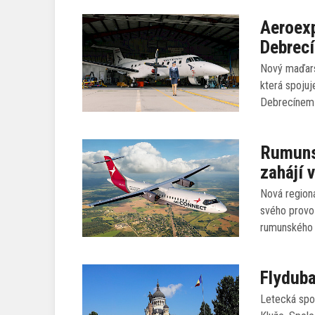
Aeroexp
Debrec
Nový maďarsk
která spoju
Debrecínem 
Rumunsk
zahájí v
Nová regioná
svého provo
rumunského ú
Flyduba
Letecká spo