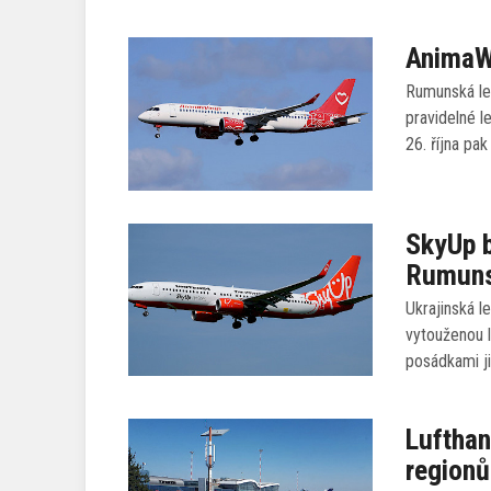
AnimaWi
Rumunská le
pravidelné l
26. října pak
SkyUp b
Rumun
Ukrajinská l
vytouženou l
posádkami j
Lufthan
regionů