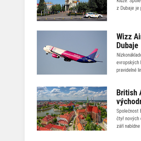
Kluže. Spole
z Dubaje je 
Wizz Ai
Dubaje
Nízkonáklado
evropských l
pravidelné l
British
východn
Společnost B
čtyř nových
září nabídne