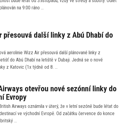
čnost bude létat od 3.listopadu, vždy ve středy a soboty. Odlet
plánován na 9:00 ráno …
r přesouvá další linky z Abú Dhabí do
vá aerolinie Wizz Air přesouvá další plánované linky z
etišť do Abú Dhabí na letiště v Dubaji. Jedná se o nové
inky z Katovic (1x týdně od 8. …
 Airways otevřou nové sezónní linky do
í Evropy
ritish Airways oznámila v úterý, že v letní sezóně bude létat do
 destinací ve východní Evropě. Od začátku července do konce
 britský …