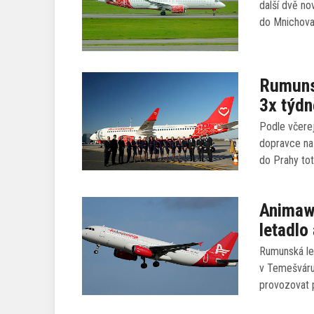
další dvě no
do Mnichova
Rumunsk
3x týdn
Podle včerej
dopravce na 
do Prahy tot
Animaw
letadlo
Rumunská le
v Temešváru
provozovat p