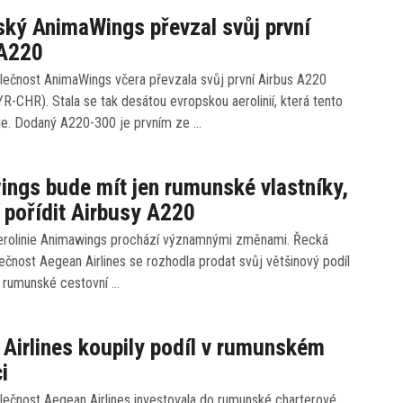
ký AnimaWings převzal svůj první
 A220
lečnost AnimaWings včera převzala svůj první Airbus A220
YR-CHR). Stala se tak desátou evropskou aerolinií, která tento
je. Dodaný A220-300 je prvním ze …
ngs bude mít jen rumunské vlastníky,
jí pořídit Airbusy A220
rolinie Animawings prochází významnými změnami. Řecká
ečnost Aegean Airlines se rozhodla prodat svůj většinový podíl
% rumunské cestovní …
Airlines koupily podíl v rumunském
i
lečnost Aegean Airlines investovala do rumunské charterové