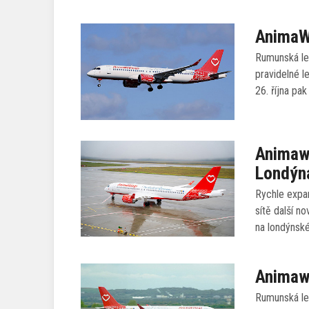
AnimaWi
Rumunská le
pravidelné l
26. října pak
Animawi
Londýn
Rychle expa
sítě další n
na londýnské
Animawi
Rumunská le