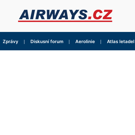
Zprávy
Diskusní forum
Aerolinie
Atlas letadel