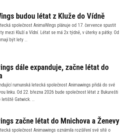
ngs budou létat z Kluže do Vídně
tecká společnost AnimaWings plánuje od 17. července spustit
ety mezi Kluží a Vídní. Létat se má 2x týdně, v úterky a pátky. Od
 mají být lety …
ngs dále expanduje, začne létat do
a
ndující rumunská letecká společnost Animawings přidá do své
ovou linku. Od 22. března 2026 bude společnost létat z Bukurešti
 letiště Gatwick. …
ngs začne létat do Mnichova a Ženevy
tecká společnost Animawings oznámila rozšíření své sítě o