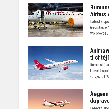
Rumuns
Airbus
Letecká spo
(registrace 
typ provozu
Animawi
ti chtě
Rumunská ae
letecká spol
ve výši 51 
Aegean 
dopravc
Letecká spo