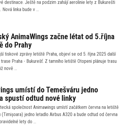
vé destinace. Ještě na podzim zahájí aerolinie lety z Bukurešti
. Nová linka bude v …
ý AnimaWings začne létat od 5.října
ě do Prahy
ší tiskové zprávy letiště Praha, objeví se od 5. října 2025 další
trase Praha - Bukurešť. Z tamního letiště Otopeni plánuje trasu
iž nově …
ings umístí do Temešváru jedno
 a spustí odtud nové linky
tecká společnost Animawings umístí začátkem června na letiště
 (Timișoara) jedno letadlo Airbus A320 a bude odtud od června
ravidelné lety do …