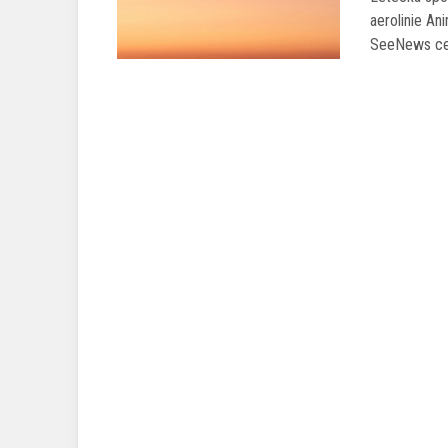
aerolinie An
SeeNews cel