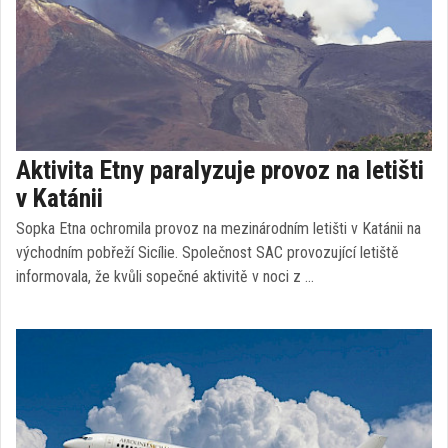
Aktivita Etny paralyzuje provoz na letišti
v Katánii
Sopka Etna ochromila provoz na mezinárodním letišti v Katánii na
východním pobřeží Sicílie. Společnost SAC provozující letiště
informovala, že kvůli sopečné aktivitě v noci z …