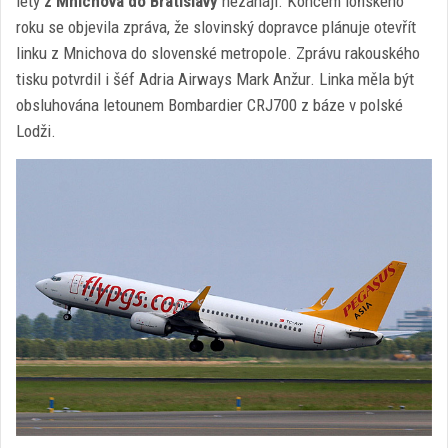
lety
z Mnichova do Bratislavy
nezahájí. Koncem loňského
roku se objevila zpráva, že slovinský dopravce plánuje otevřít
linku z Mnichova do slovenské metropole. Zprávu rakouského
tisku potvrdil i šéf Adria Airways Mark Anžur. Linka měla být
obsluhována letounem Bombardier CRJ700 z báze v polské
Lodži.