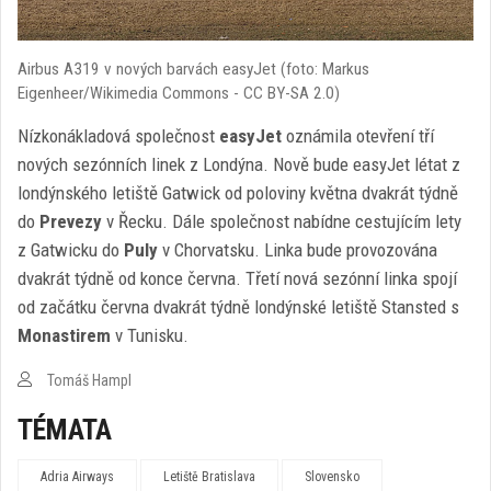
Airbus A319 v nových barvách easyJet (foto: Markus
Eigenheer/Wikimedia Commons - CC BY-SA 2.0)
Nízkonákladová společnost
easyJet
oznámila otevření tří
nových sezónních linek z Londýna. Nově bude easyJet létat z
londýnského letiště Gatwick od poloviny května dvakrát týdně
do
Prevezy
v Řecku. Dále společnost nabídne cestujícím lety
z Gatwicku do
Puly
v Chorvatsku. Linka bude provozována
dvakrát týdně od konce června. Třetí nová sezónní linka spojí
od začátku června dvakrát týdně londýnské letiště Stansted s
Monastirem
v Tunisku.
Tomáš Hampl
TÉMATA
Adria Airways
Letiště Bratislava
Slovensko