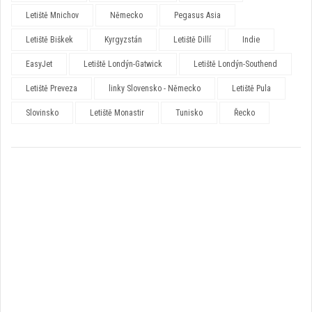
Letiště Mnichov
Německo
Pegasus Asia
Letiště Biškek
Kyrgyzstán
Letiště Dillí
Indie
EasyJet
Letiště Londýn-Gatwick
Letiště Londýn-Southend
Letiště Preveza
linky Slovensko - Německo
Letiště Pula
Slovinsko
Letiště Monastir
Tunisko
Řecko