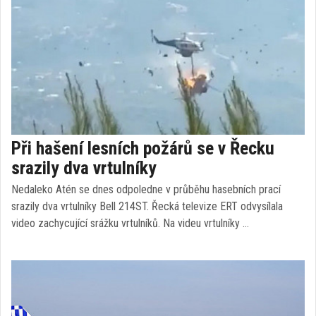
Při hašení lesních požárů se v Řecku
srazily dva vrtulníky
Nedaleko Atén se dnes odpoledne v průběhu hasebních prací
srazily dva vrtulníky Bell 214ST. Řecká televize ERT odvysílala
video zachycující srážku vrtulníků. Na videu vrtulníky …