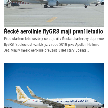
Řecké aerolinie flyGR8 mají první letadlo
Před startem letní sezóny se objevil v Řecku charterový dopravce
flyGR8. Společnost vznikla již v roce 2018 jako Apollon Hellenic
Jet. Minulý měsíc aerolinie převzala 31let starý Boeing …