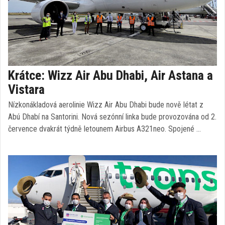
Krátce: Wizz Air Abu Dhabi, Air Astana a
Vistara
Nízkonákladová aerolinie Wizz Air Abu Dhabi bude nově létat z
Abú Dhabí na Santorini. Nová sezónní linka bude provozována od 2.
července dvakrát týdně letounem Airbus A321neo. Spojené …