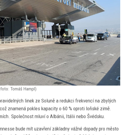
i (foto: Tomáš Hampl)
avidelných linek ze Soluně a redukci frekvencí na zbylých
t, což znamená pokles kapacity o 60 % oproti loňské zimě.
ích. Společnost mluví o Albánii, Itálii nebo Švédsku.
nnesse bude mít uzavření základny vážné dopady pro město