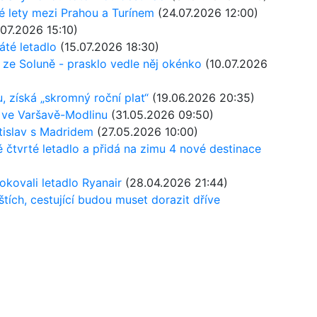
mé lety mezi Prahou a Turínem
(24.07.2026 12:00)
07.2026 15:10)
áté letadlo
(15.07.2026 18:30)
u ze Soluně - prasklo vedle něj okénko
(10.07.2026
 získá „skromný roční plat“
(19.06.2026 20:35)
ě ve Varšavě-Modlinu
(31.05.2026 09:50)
atislav s Madridem
(27.05.2026 10:00)
ě čtvrté letadlo a přidá na zimu 4 nové destinace
lokovali letadlo Ryanair
(28.04.2026 21:44)
štích, cestující budou muset dorazit dříve