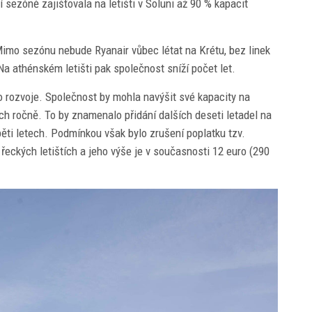
í sezóně zajišťovala na letišti v Soluni až 90 % kapacit
Mimo sezónu nebude Ryanair vůbec létat na Krétu, bez linek
Na athénském letišti pak společnost sníží počet let.
ího rozvoje. Společnost by mohla navýšit své kapacity na
ch ročně. To by znamenalo přidání dalších deseti letadel na
 pěti letech. Podmínkou však bylo zrušení poplatku tzv.
 řeckých letištích a jeho výše je v současnosti 12 euro (290