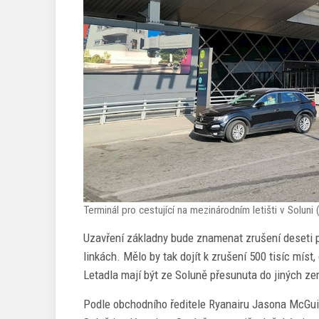
Terminál pro cestující na mezinárodním letišti v Solun
Uzavření základny bude znamenat zrušení deseti pr
linkách. Mělo by tak dojít k zrušení 500 tisíc mís
Letadla mají být ze Soluně přesunuta do jiných zem
Podle obchodního ředitele Ryanairu Jasona McGui