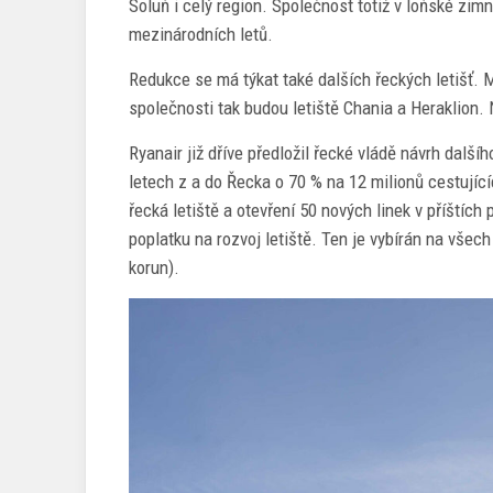
Soluň i celý region. Společnost totiž v loňské zimn
mezinárodních letů.
Redukce se má týkat také dalších řeckých letišť. 
společnosti tak budou letiště Chania a Heraklion. 
Ryanair již dříve předložil řecké vládě návrh dalš
letech z a do Řecka o 70 % na 12 milionů cestující
řecká letiště a otevření 50 nových linek v příštích
poplatku na rozvoj letiště. Ten je vybírán na všech
korun).