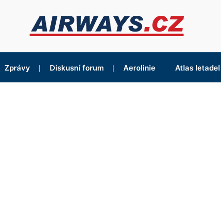
Zprávy
Diskusní forum
Aerolinie
Atlas letadel