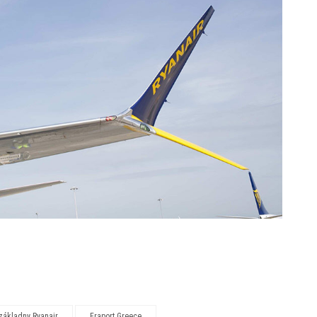
základny Ryanair
Fraport Greece