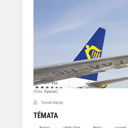
(foto: Ryanair)
Tomáš Hampl
TÉMATA
Ryanair
Letiště Soluň
Řecko
uzavření 