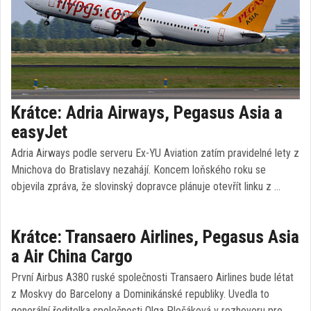
Krátce: Adria Airways, Pegasus Asia a
easyJet
Adria Airways podle serveru Ex-YU Aviation zatím pravidelné lety z
Mnichova do Bratislavy nezahájí. Koncem loňského roku se
objevila zpráva, že slovinský dopravce plánuje otevřít linku z …
Krátce: Transaero Airlines, Pegasus Asia
a Air China Cargo
První Airbus A380 ruské společnosti Transaero Airlines bude létat
z Moskvy do Barcelony a Dominikánské republiky. Uvedla to
generální ředitelka společnosti Olga Plešáková v rozhovoru pro …