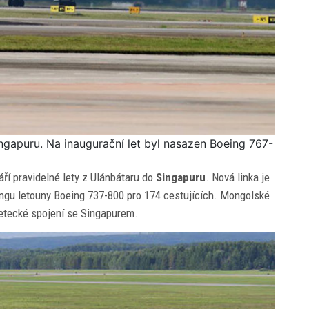
ingapuru. Na inaugurační let byl nasazen Boeing 767-
áří pravidelné lety z Ulánbátaru do
Singapuru
. Nová linka je
ngu letouny Boeing 737-800 pro 174 cestujících. Mongolské
letecké spojení se Singapurem.