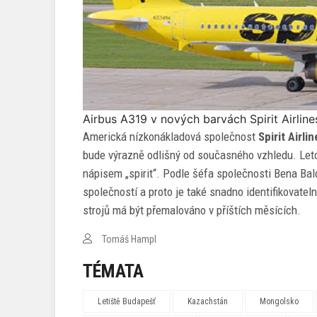
Airbus A319 v nových barvách Spirit Airlines 
Americká nízkonákladová společnost
Spirit Airli
bude výrazně odlišný od současného vzhledu. Let
nápisem „spirit“. Podle šéfa společnosti Bena Bal
společností a proto je také snadno identifikovatel
strojů má být přemalováno v příštích měsících.
Tomáš Hampl
TÉMATA
Letiště Budapešť
Kazachstán
Mongolsko