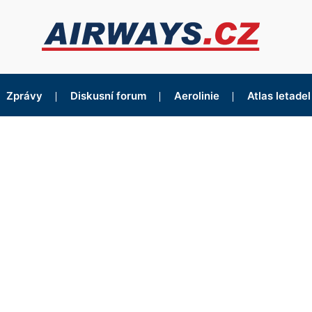
Zprávy
Diskusní forum
Aerolinie
Atlas letadel