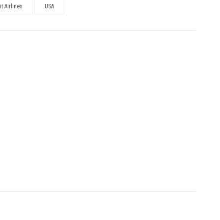
it Airlines
USA