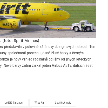
(foto: Spirit Airlines)
nes
představila v polovině září nový design svých letadel. Ten
ouny společnosti ponesou jasně žluté barvy s černým
danza je nový vzhled radikálně odlišný od jiných leteckých
ný. Nové barvy zatím získal jeden Airbus A319, dalších šest
Letiště Singapur
Wizz Air
Letiště Almaty