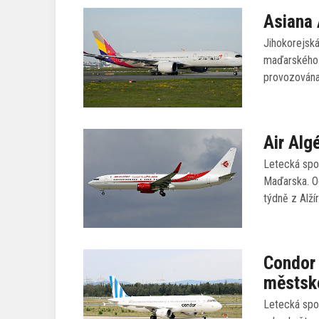
Asiana 
Jihokorejská
maďarského 
provozována
Air Alg
Letecká spol
Maďarska. Od
týdně z Alží
Condor 
městsk
Letecká spol