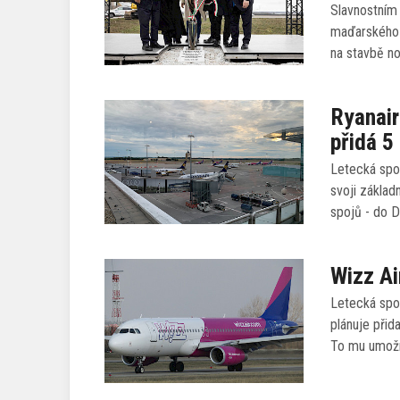
Slavnostním
maďarského 
na stavbě no
Ryanair
přidá 5
Letecká spol
svoji základ
spojů - do D
Wizz Ai
Letecká spol
plánuje přid
To mu umožn