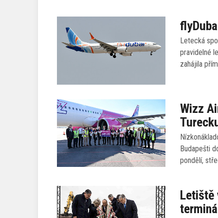
flyDuba
Letecká spol
pravidelné l
zahájila pří
Wizz Ai
Tureck
Nízkonáklado
Budapešti do
pondělí, stř
Letiště
terminá