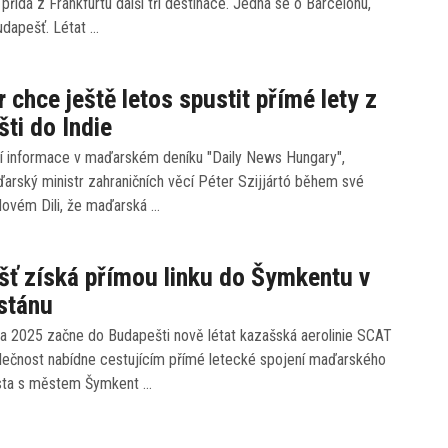
 přidá z Frankfurtu další tři destinace. Jedná se o Barcelonu,
udapešť. Létat …
r chce ještě letos spustit přímé lety z
ti do Indie
í informace v maďarském deníku "Daily News Hungary",
ďarský ministr zahraničních věcí Péter Szijjártó během své
Novém Dili, že maďarská …
ť získá přímou linku do Šymkentu v
stánu
na 2025 začne do Budapešti nově létat kazašská aerolinie SCAT
olečnost nabídne cestujícím přímé letecké spojení maďarského
sta s městem Šymkent …