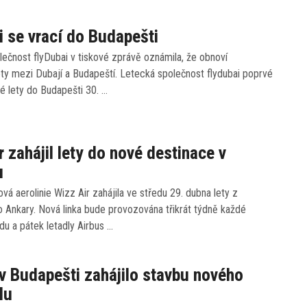
i se vrací do Budapešti
ečnost flyDubai v tiskové zprávě oznámila, že obnoví
ety mezi Dubají a Budapeští. Letecká společnost flydubai poprvé
mé lety do Budapešti 30. …
r zahájil lety do nové destinace v
u
vá aerolinie Wizz Air zahájila ve středu 29. dubna lety z
 Ankary. Nová linka bude provozována třikrát týdně každé
edu a pátek letadly Airbus …
 v Budapešti zahájilo stavbu nového
lu