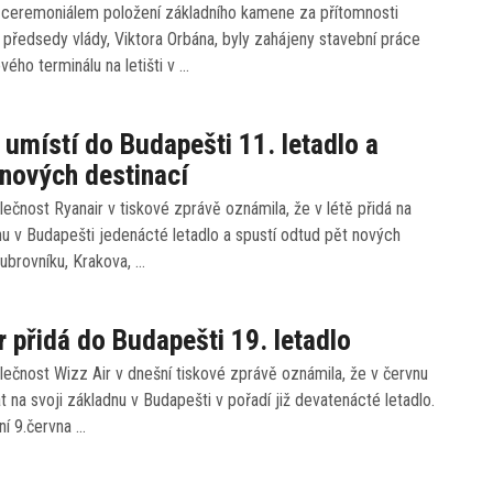
 ceremoniálem položení základního kamene za přítomnosti
předsedy vlády, Viktora Orbána, byly zahájeny stavební práce
vého terminálu na letišti v …
 umístí do Budapešti 11. letadlo a
 nových destinací
ečnost Ryanair v tiskové zprávě oznámila, že v létě přidá na
nu v Budapešti jedenácté letadlo a spustí odtud pět nových
ubrovníku, Krakova, …
r přidá do Budapešti 19. letadlo
ečnost Wizz Air v dnešní tiskové zprávě oznámila, že v červnu
at na svoji základnu v Budapešti v pořadí již devatenácté letadlo.
í 9.června …