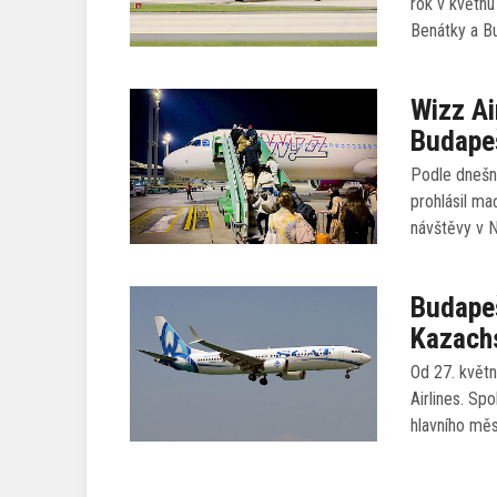
rok v květnu
Benátky a B
Wizz Ai
Budapeš
Podle dnešn
prohlásil ma
návštěvy v 
Budapeš
Kazach
Od 27. květ
Airlines. Sp
hlavního mě