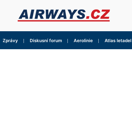
Zprávy
Diskusní forum
Aerolinie
Atlas letadel