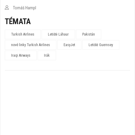
Tomáš Hampl
TÉMATA
Turkish Airlines
Letiště Láhaur
Pakistán
nové linky Turkish Airlines
EasyJet
Letiště Guernsey
Iraqi Airways
Irák