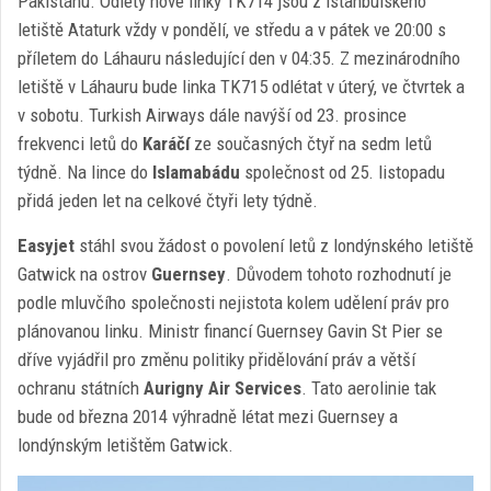
Pakistánu. Odlety nové linky TK714 jsou z istanbulského
letiště Ataturk vždy v pondělí, ve středu a v pátek ve 20:00 s
příletem do Láhauru následující den v 04:35. Z mezinárodního
letiště v Láhauru bude linka TK715 odlétat v úterý, ve čtvrtek a
v sobotu. Turkish Airways dále navýší od 23. prosince
frekvenci letů do
Karáčí
ze současných čtyř na sedm letů
týdně. Na lince do
Islamabádu
společnost od 25. listopadu
přidá jeden let na celkové čtyři lety týdně.
Easyjet
stáhl svou žádost o povolení letů z londýnského letiště
Gatwick na ostrov
Guernsey
. Důvodem tohoto rozhodnutí je
podle mluvčího společnosti nejistota kolem udělení práv pro
plánovanou linku. Ministr financí Guernsey Gavin St Pier se
dříve vyjádřil pro změnu politiky přidělování práv a větší
ochranu státních
Aurigny Air Services
. Tato aerolinie tak
bude od března 2014 výhradně létat mezi Guernsey a
londýnským letištěm Gatwick.