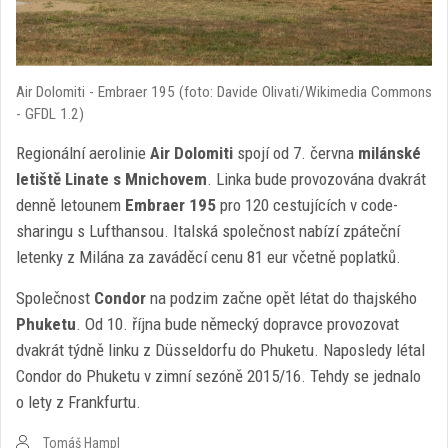
Air Dolomiti - Embraer 195 (foto: Davide Olivati/Wikimedia Commons
- GFDL 1.2)
Regionální aerolinie
Air Dolomiti
spojí od 7. června
milánské
letiště Linate s Mnichovem
. Linka bude provozována dvakrát
denně letounem
Embraer 195
pro 120 cestujících v code-
sharingu s Lufthansou. Italská společnost nabízí zpáteční
letenky z Milána za zaváděcí cenu 81 eur včetně poplatků.
Společnost
Condor
na podzim začne opět létat do thajského
Phuketu
. Od 10. října bude německý dopravce provozovat
dvakrát týdně linku z Düsseldorfu do Phuketu. Naposledy létal
Condor do Phuketu v zimní sezóně 2015/16. Tehdy se jednalo
o lety z Frankfurtu.
Tomáš Hampl