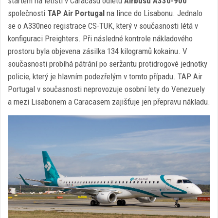
startem na letišti v Caracasu odletu
Airbusu A330-900
společnosti
TAP Air Portugal
na lince do Lisabonu. Jednalo
se o A330neo registrace CS-TUK, který v současnosti létá v
konfiguraci Preighters. Při následné kontrole nákladového
prostoru byla objevena zásilka 134 kilogramů kokainu. V
současnosti probíhá pátrání po seržantu protidrogové jednotky
policie, který je hlavním podezřelým v tomto případu. TAP Air
Portugal v současnosti neprovozuje osobní lety do Venezuely
a mezi Lisabonem a Caracasem zajišťuje jen přepravu nákladu.