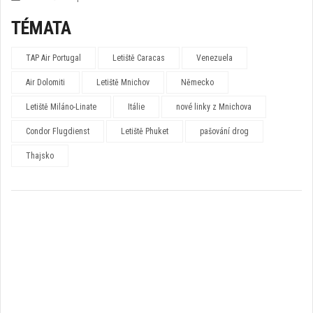
TÉMATA
TAP Air Portugal
Letiště Caracas
Venezuela
Air Dolomiti
Letiště Mnichov
Německo
Letiště Miláno-Linate
Itálie
nové linky z Mnichova
Condor Flugdienst
Letiště Phuket
pašování drog
Thajsko