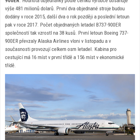
900ER
. Hodnota objednávky podle ceníku výrobce dosahuje
výše 481 milionů dolarů. První dva objednané stroje budou
dodány v roce 2015, další dva o rok později a poslední letoun
pak v roce 2017. Počet objednaných letadel B737-900ER
společností tak vzrostl na 38 kusů. První letoun Boeing 737-
900ER převzaly Alaska Airlines vloni v listopadu a v
současnosti provozují celkem osm letadel. Kabina pro
cestující má 16 míst v první třídě a 156 míst v ekonomické
třídě.