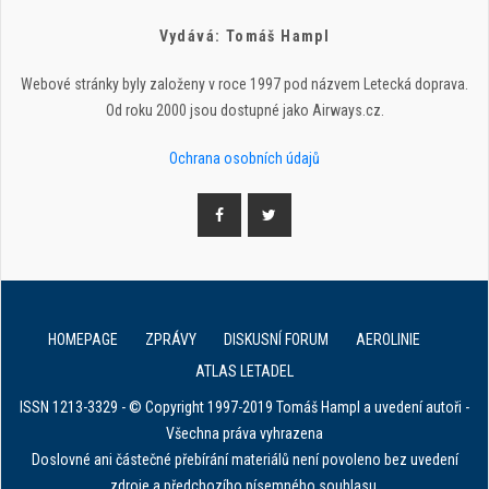
Vydává: Tomáš Hampl
Webové stránky byly založeny v roce 1997 pod názvem Letecká doprava.
Od roku 2000 jsou dostupné jako Airways.cz.
Ochrana osobních údajů
HOMEPAGE
ZPRÁVY
DISKUSNÍ FORUM
AEROLINIE
ATLAS LETADEL
ISSN 1213-3329 - © Copyright 1997-2019 Tomáš Hampl a uvedení autoři -
Všechna práva vyhrazena
Doslovné ani částečné přebírání materiálů není povoleno bez uvedení
zdroje a předchozího písemného souhlasu.