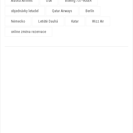
Alaska Airlines
USA
Boeing 737-900ER
objednávky letadel
Qatar Airways
Berlín
Německo
Letiště Dauhá
Katar
Wizz Air
online změna rezervace