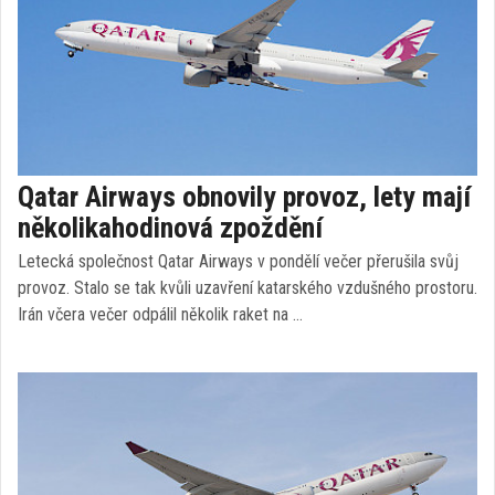
Qatar Airways obnovily provoz, lety mají
několikahodinová zpoždění
Letecká společnost Qatar Airways v pondělí večer přerušila svůj
provoz. Stalo se tak kvůli uzavření katarského vzdušného prostoru.
Irán včera večer odpálil několik raket na …