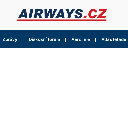
Zprávy
Diskusní forum
Aerolinie
Atlas letadel