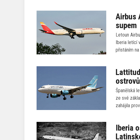
Airbus 
supem
Letoun Airb
Iberia letíc
přistáním na
Lattitu
ostrov
Španělská le
ze své zákla
zahájila pro
Iberia o
Latinsk