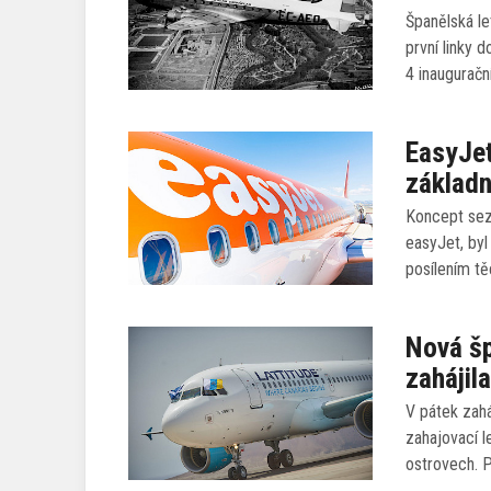
Španělská le
první linky 
4 inaugurační
EasyJet
základn
Koncept sezó
easyJet, byl
posílením t
Nová šp
zahájil
V pátek zahá
zahajovací l
ostrovech. P