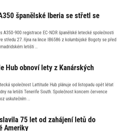
A350 španělské Iberia se střetl se
us A350-900 registrace EC-NDR španělské letecké společnosti
í ve středu 27. října na lince IB6586 z kolumbijské Bogoty se před
 madridském letišti …
de Hub obnoví lety z Kanárských
ů
tecká společnost Lattitude Hub plánuje od listopadu opět létat
dny na letišti Tenerife South. Společnost koncem července
voz uskutečním …
slavila 75 let od zahájení letů do
é Ameriky