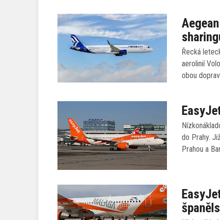
Aegean 
sharing
Řecká letec
aerolinií Vo
obou doprav
EasyJet
Nízkonáklado
do Prahy. Ji
Prahou a Ba
EasyJet
španěl