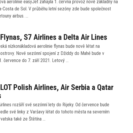
vá aerolinie easyJet zahájila 1. června provoz nové základny na
ga-Costa de Sol. V průběhu letní sezóny zde bude společnost
etouny airbus. …
 Flynas, S7 Airlines a Delta Air Lines
ká nízkonákladová aerolinie flynas bude nově létat na
 ostrovy. Nové sezónní spojení z Džiddy do Mahé bude v
. července do 7. září 2021. Letový …
 LOT Polish Airlines, Air Serbia a Qatar
s
irlines rozšíří své sezónní lety do Rijeky. Od července bude
edle své linky z Varšavy létat do tohoto města na severním
vatska také ze Štětína …