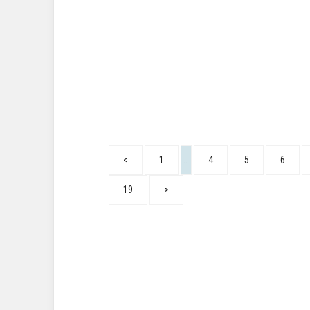
<
1
…
4
5
6
19
>