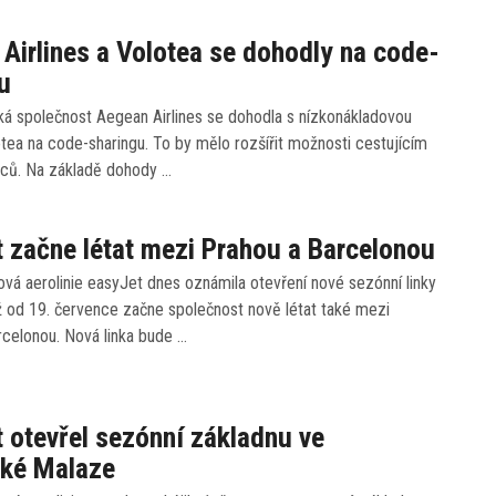
Airlines a Volotea se dohodly na code-
u
ká společnost Aegean Airlines se dohodla s nízkonákladovou
lotea na code-sharingu. To by mělo rozšířit možnosti cestujícím
ců. Na základě dohody …
 začne létat mezi Prahou a Barcelonou
vá aerolinie easyJet dnes oznámila otevření nové sezónní linky
ž od 19. července začne společnost nově létat také mezi
rcelonou. Nová linka bude …
 otevřel sezónní základnu ve
ské Malaze