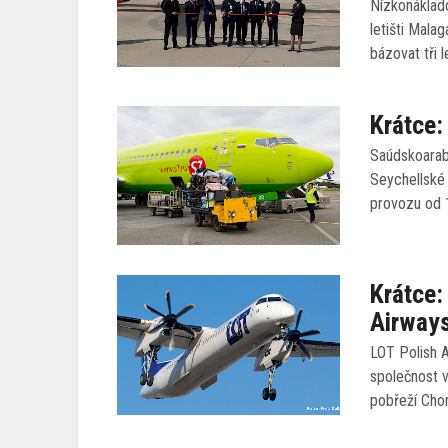
Nízkonáklado
letišti Mala
bázovat tři l
Krátce:
Saúdskoarabs
Seychellské
provozu od 1
Krátce:
Airway
LOT Polish A
společnost v
pobřeží Chor