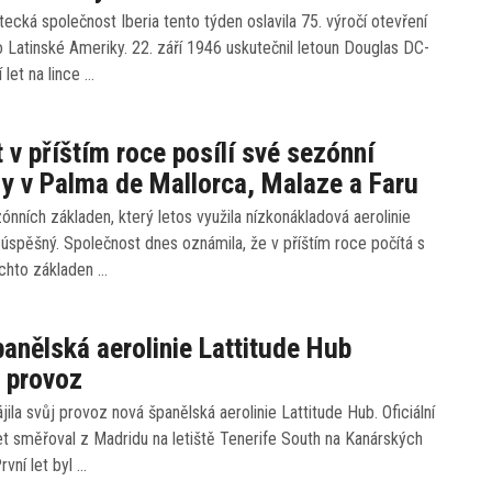
tecká společnost Iberia tento týden oslavila 75. výročí otevření
do Latinské Ameriky. 22. září 1946 uskutečnil letoun Douglas DC-
 let na lince …
 v příštím roce posílí své sezónní
y v Palma de Mallorca, Malaze a Faru
nních základen, který letos využila nízkonákladová aerolinie
 úspěšný. Společnost dnes oznámila, že v příštím roce počítá s
ěchto základen …
anělská aerolinie Lattitude Hub
a provoz
jila svůj provoz nová španělská aerolinie Lattitude Hub. Oficiální
et směřoval z Madridu na letiště Tenerife South na Kanárských
rvní let byl …