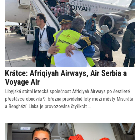
Krátce: Afriqiyah Airways, Air Serbia a
Voyage Air
Libyjská státní letecká společnost Afriqiyah Airways po šestileté
přestávce obnovila 9. března pravidelné lety mezi městy Misuráta
a Benghází. Linka je provozována čtyřikrát …