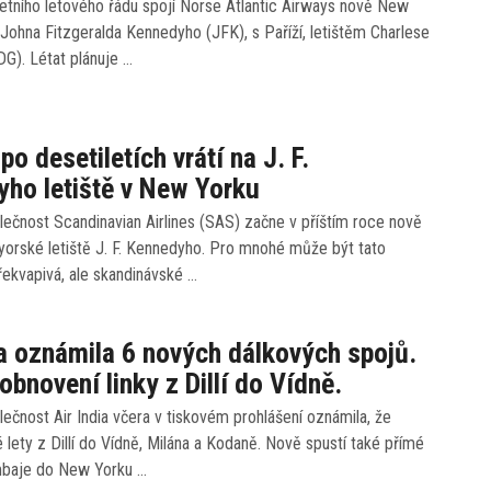
etního letového řádu spojí Norse Atlantic Airways nově New
ě Johna Fitzgeralda Kennedyho (JFK), s Paříží, letištěm Charlese
DG). Létat plánuje …
po desetiletích vrátí na J. F.
ho letiště v New Yorku
ečnost Scandinavian Airlines (SAS) začne v příštím roce nově
yorské letiště J. F. Kennedyho. Pro mnohé může být tato
ekvapivá, ale skandinávské …
ia oznámila 6 nových dálkových spojů.
obnovení linky z Dillí do Vídně.
ečnost Air India včera v tiskovém prohlášení oznámila, že
 lety z Dillí do Vídně, Milána a Kodaně. Nově spustí také přímé
mbaje do New Yorku …