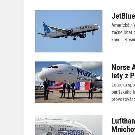
JetBlue
Americká níz
začne létat
konci letošn
Norse A
lety z 
Letecká spol
pařížského l
provozováno
Lufthan
Mnicho