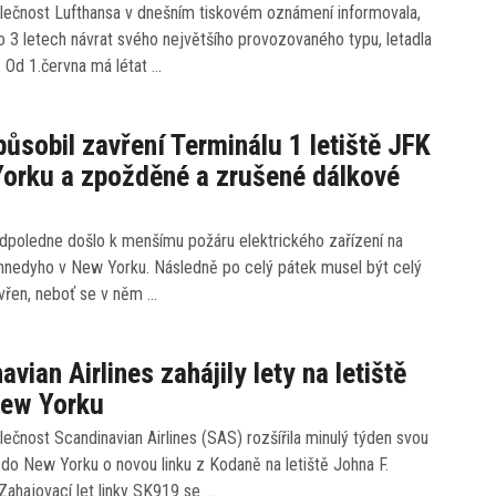
lečnost Lufthansa v dnešním tiskovém oznámení informovala,
o 3 letech návrat svého největšího provozovaného typu, letadla
 Od 1.června má létat …
působil zavření Terminálu 1 letiště JFK
orku a zpožděné a zrušené dálkové
odpoledne došlo k menšímu požáru elektrického zařízení na
Kennedyho v New Yorku. Následně po celý pátek musel být celý
vřen, neboť se v něm …
vian Airlines zahájily lety na letiště
New Yorku
ečnost Scandinavian Airlines (SAS) rozšířila minulý týden svou
 do New Yorku o novou linku z Kodaně na letiště Johna F.
Zahajovací let linky SK919 se …