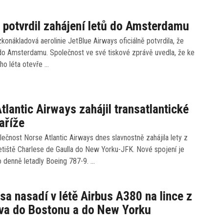
 potvrdil zahájení letů do Amsterdamu
konákladová aerolinie JetBlue Airways oficiálně potvrdila, že
 do Amsterdamu. Společnost ve své tiskové zprávě uvedla, že ke
ího léta otevře …
tlantic Airways zahájil transatlantické
Paříže
ečnost Norse Atlantic Airways dnes slavnostně zahájila lety z
etiště Charlese de Gaulla do New Yorku-JFK. Nové spojení je
 denně letadly Boeing 787-9. …
sa nasadí v létě Airbus A380 na lince z
va do Bostonu a do New Yorku