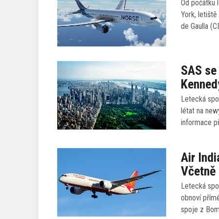
Od počátku l
York, letišt
de Gaulla (C
SAS se 
Kennedy
Letecká spol
létat na new
informace př
Air Ind
Včetně 
Letecká spol
obnoví přímé
spoje z Bo