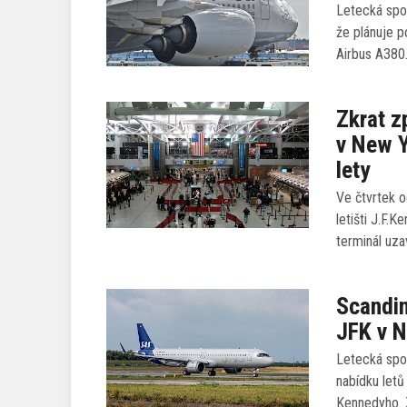
Letecká spo
že plánuje p
Airbus A380.
Zkrat z
v New Y
lety
Ve čtvrtek 
letišti J.F.
terminál uza
Scandina
JFK v 
Letecká spol
nabídku letů
Kennedyho. 