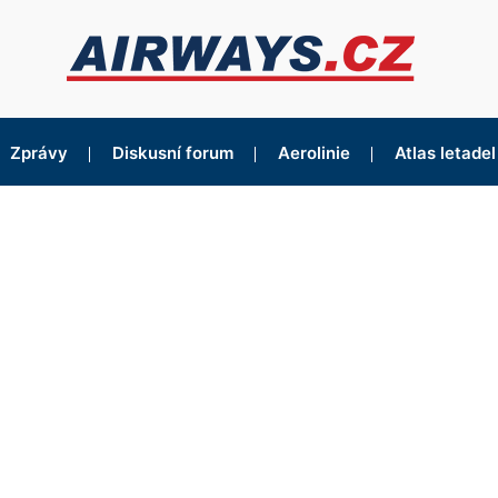
Zprávy
Diskusní forum
Aerolinie
Atlas letadel