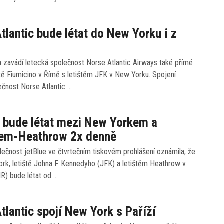
tlantic bude létat do New Yorku i z
 zavádí letecká společnost Norse Atlantic Airways také přímé
ště Fiumicino v Římě s letištěm JFK v New Yorku. Spojení
ečnost Norse Atlantic …
 bude létat mezi New Yorkem a
em-Heathrow 2x denně
ečnost jetBlue ve čtvrtečním tiskovém prohlášení oznámila, že
rk, letiště Johna F. Kennedyho (JFK) a letištěm Heathrow v
R) bude létat od …
tlantic spojí New York s Paříží