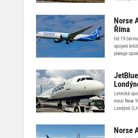
Norse A
Říma
Od 19.června
spojení leti
plánuje spol
JetBlue
Londýn
Letecká spol
mezi New Yo
Londýně (LH
Norse A