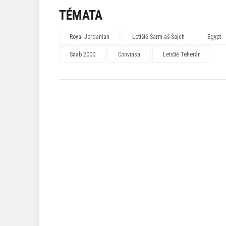
TÉMATA
Royal Jordanian
Letiště Šarm aš-Šajch
Egypt
Saab 2000
Conviasa
Letiště Teherán