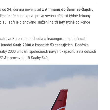
 od 24. června nově létat
z Ammánu do Šarm aš-Šajchu
.
udého moře bude zprvu provozována pětkrát týdně letouny
 13. září je plánováno snížení na tři lety týdně do konce
 ostrova Bonaire se dohodla s leasingovou společností
 letadel
Saab 2000
o kapacitě 50 cestujících. Dodávka
Saaby 2000 umožní společnosti navýšit kapacitu a na delších
EZ Air provozuje tři Saaby 340.