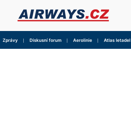
Zprávy
Diskusní forum
Aerolinie
Atlas letadel