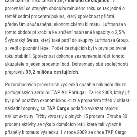
kalendářního roku celkem
26,7 miliónu cestujících
. V
porovnání se stejným obdobím minulého roku se tak jedná o
téměř sedmi procentní pokles, který společnost přičítá
především současnému ekonomickému klimatu. Lufthansa v
tomto období přikročila ke snížení nabízené kapacity o 2,5 %.
Švýcarský
Swiss
, který také patří do skupiny Lufthansa Group,
si vedl o poznání lépe. Počet cestujících byl v první polovině
roku stabilní. Společnost dokonce zaznamenala růst tohoto
ukazatele o jeden procentní bod. Dohromady obě společnosti
přepravily
33,2 miliónu cestujících
.
Pozoruhodných provozních výsledků dosáhla nákladní divize
portugalských aerolinií TAP Air Portugal. Za rok 2008, který již
byl plně postižen ekonomickou krizí a propadem tržeb v oblasti
nákladní dopravy, se
TAP Cargo
podařilo vykázat rapidní
nárůst aktivity. Tržby vzrostly o plných 15 procent. Zhruba 30
procent aktivity se týkalo domácích letů, které tak výrazně
přispěly k tomuto výsledku. I v roce 2009 se chce TAP Cargo