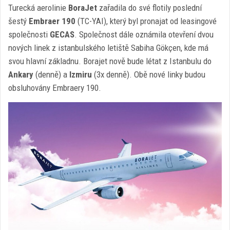
Turecká aerolinie
BoraJet
zařadila do své flotily poslední
šestý
Embraer 190
(TC-YAI), který byl pronajat od leasingové
společnosti
GECAS
. Společnost dále oznámila otevření dvou
nových linek z istanbulského letiště Sabiha Gökçen, kde má
svou hlavní základnu. Borajet nově bude létat z Istanbulu do
Ankary
(denně) a
Izmiru
(3x denně). Obě nové linky budou
obsluhovány Embraery 190.