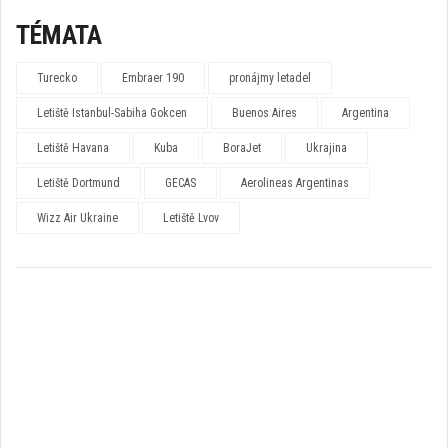
TÉMATA
Turecko
Embraer 190
pronájmy letadel
Letiště Istanbul-Sabiha Gokcen
Buenos Aires
Argentina
Letiště Havana
Kuba
BoraJet
Ukrajina
Letiště Dortmund
GECAS
Aerolineas Argentinas
Wizz Air Ukraine
Letiště Lvov