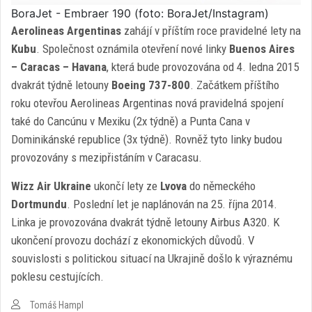
BoraJet - Embraer 190 (foto: BoraJet/Instagram)
Aerolineas Argentinas
zahájí v příštím roce pravidelné lety na
Kubu
. Společnost oznámila otevření nové linky
Buenos Aires
– Caracas – Havana
, která bude provozována od 4. ledna 2015
dvakrát týdně letouny
Boeing 737-800
. Začátkem příštího
roku otevřou Aerolineas Argentinas nová pravidelná spojení
také do Cancúnu v Mexiku (2x týdně) a Punta Cana v
Dominikánské republice (3x týdně). Rovněž tyto linky budou
provozovány s mezipřistáním v Caracasu.
Wizz Air Ukraine
ukončí lety ze
Lvova
do německého
Dortmundu
. Poslední let je naplánován na 25. října 2014.
Linka je provozována dvakrát týdně letouny Airbus A320. K
ukončení provozu dochází z ekonomických důvodů. V
souvislosti s politickou situací na Ukrajině došlo k výraznému
poklesu cestujících.
Tomáš Hampl