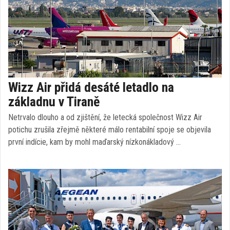
Wizz Air přidá desáté letadlo na
základnu v Tiraně
Netrvalo dlouho a od zjištění, že letecká společnost Wizz Air
potichu zrušila zřejmě některé málo rentabilní spoje se objevila
první indície, kam by mohl maďarský nízkonákladový …