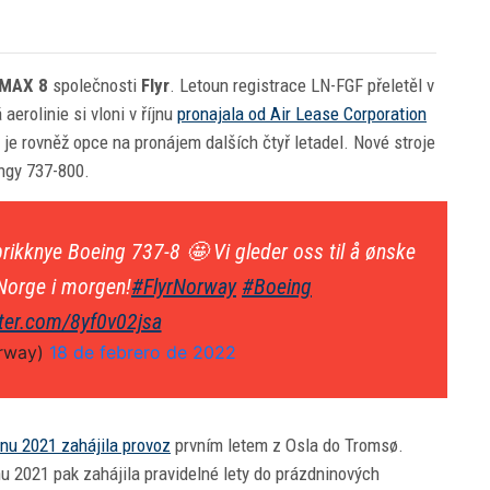
 MAX 8
společnosti
Flyr
. Letoun registrace LN-FGF přeletěl v
erolinie si vloni v říjnu
pronajala od Air Lease Corporation
e rovněž opce na pronájem dalších čtyř letadel. Nové stroje
ingy 737-800.
abrikknye Boeing 737-8 🤩 Vi gleder oss til å ønske
 Norge i morgen!
#FlyrNorway
#Boeing
tter.com/8yf0v02jsa
orway)
18 de febrero de 2022
vnu 2021 zahájila provoz
prvním letem z Osla do Tromsø.
pnu 2021 pak zahájila pravidelné lety do prázdninových