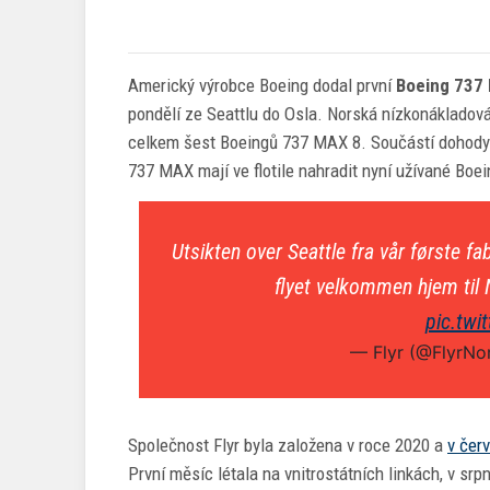
Americký výrobce Boeing dodal první
Boeing 737
pondělí ze Seattlu do Osla. Norská nízkonákladová a
celkem šest Boeingů 737 MAX 8. Součástí dohody j
737 MAX mají ve flotile nahradit nyní užívané Boe
Utsikten over Seattle fra vår første f
flyet velkommen hjem til
pic.twi
— Flyr (@FlyrN
Společnost Flyr byla založena v roce 2020 a
v čer
První měsíc létala na vnitrostátních linkách, v sr