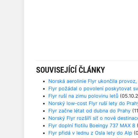
SOUVISEJÍCÍ ČLÁNKY
Norská aerolinie Flyr ukončila provoz,
Flyr požádal o povolení poskytovat s
Flyr ruší na zimu polovinu letů
(05.10.
Norský low-cost Flyr ruší lety do Prah
Flyr začne létat od dubna do Prahy
(1
Norský Flyr rozšíří síť o nové destina
Flyr doplní flotilu Boeingy 737 MAX 8
(
Flyr přidá v lednu z Osla lety do Alp
(0