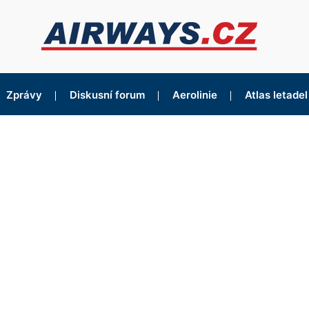
Zprávy
Diskusní forum
Aerolinie
Atlas letadel