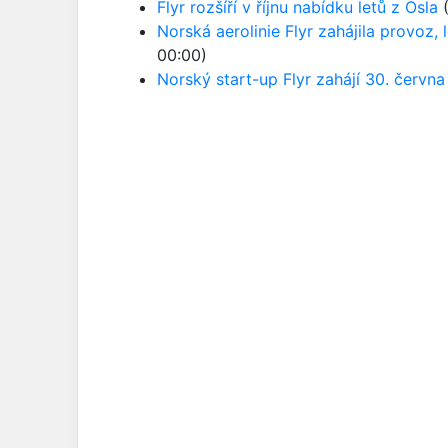
Flyr rozšíří v říjnu nabídku letů z Osla
(
Norská aerolinie Flyr zahájila provoz, 
00:00)
Norský start-up Flyr zahájí 30. června 