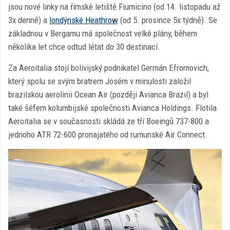
jsou nové linky na římské letiště Fiumicino (od 14. listopadu až
3x denně) a
londýnské Heathrow
(od 5. prosince 5x týdně). Se
základnou v Bergamu má společnost velké plány, během
několika let chce odtud létat do 30 destinací.
Za Aeroitalia stojí bolívijský podnikatel Germán Efromovich,
který spolu se svým bratrem Josém v minulosti založil
brazilskou aerolinii Ocean Air (později Avianca Brazil) a byl
také šéfem kolumbijské společnosti Avianca Holdings. Flotila
Aeroitalia se v současnosti skládá ze tří Boeingů 737-800 a
jednoho ATR 72-600 pronajatého od rumunské Air Connect.