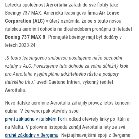
Letecká společnost
Aeroitalia
zařadí do své flotily také
Boeingy 737 MAX. Americká leasingová firma
Air Lease
Corporation (ALC)
v úterý oznámila, že se s touto novou
italskou aerolinií dohodla na dlouhodobém pronájmu tři letadel
Boeing 737 MAX 8
. Pronajaté boeingy mají být dodány v
letech 2023-24.
„S touto leasingovou smlouvou posilujeme naše obchodní
vztahy s ALC. Považujeme tuto dohodu za velmi důležitý krok
pro Aeroitalia v jejím plánu udržitelného růstu a podpory
italského trhu,“
uvedl Gaetano Intrieri, výkonný ředitel
Aeroitalia.
Nové italské aerolinie Aeroitalia zahájily provoz letos koncem
dubna. V červenci pak otevřely svou
první základnu v italském Forli
, odkud otevřely linky po Itálii a
na Maltu. V polovině listopadu zahájí Aeroitalia lety ze své
druhé základny v Bergamu
. Nejzajímavějšími spoji z Bergama