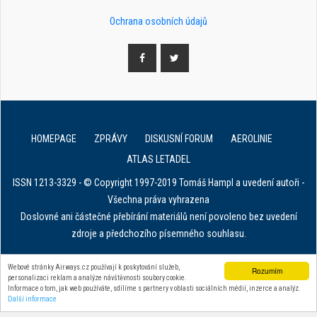
Ochrana osobních údajů
HOMEPAGE
ZPRÁVY
DISKUSNÍ FORUM
AEROLINIE
ATLAS LETADEL
ISSN 1213-3329 - © Copyright 1997-2019 Tomáš Hampl a uvedení autoři -
Všechna práva vyhrazena
Doslovné ani částečné přebírání materiálů není povoleno bez uvedení
zdroje a předchozího písemného souhlasu.
E. in ART for african IVF clinics
Webové stránky Airways.cz používají k poskytování služeb,
Rozumím
personalizaci reklam a analýze návštěvnosti soubory cookie.
Zařízení na stahování dat z tachografu
Informace o tom, jak web používáte, sdílíme s partnery v oblasti sociálních médií, inzerce a analýz.
Další informace