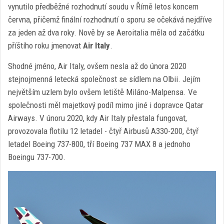
vynutilo předběžné rozhodnutí soudu v Římě letos koncem
června, přičemž finální rozhodnutí o sporu se očekává nejdříve
za jeden až dva roky. Nově by se Aeroitalia měla od začátku
příštího roku jmenovat
Air Italy
.
Shodné jméno, Air Italy, ovšem nesla až do února 2020
stejnojmenná letecká společnost se sídlem na Olbii. Jejím
největším uzlem bylo ovšem letiště Miláno-Malpensa. Ve
společnosti měl majetkový podíl mimo jiné i dopravce Qatar
Airways. V únoru 2020, kdy Air Italy přestala fungovat,
provozovala flotilu 12 letadel - čtyř Airbusů A330-200, čtyř
letadel Boeing 737-800, tří Boeing 737 MAX 8 a jednoho
Boeingu 737-700.