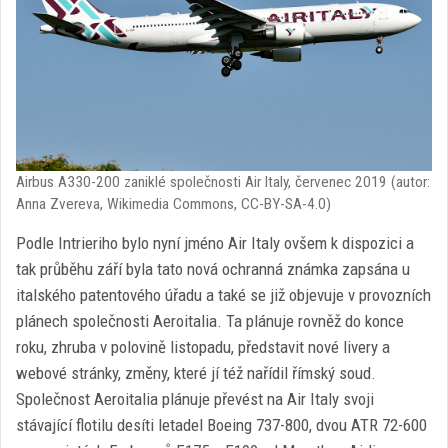
Airbus A330-200 zaniklé společnosti Air Italy, červenec 2019 (autor:
Anna Zvereva, Wikimedia Commons, CC-BY-SA-4.0)
Podle Intrieriho bylo nyní jméno Air Italy ovšem k dispozici a
tak průběhu září byla tato nová ochranná známka zapsána u
italského patentového úřadu a také se již objevuje v provozních
plánech společnosti Aeroitalia. Ta plánuje rovněž do konce
roku, zhruba v polovině listopadu, představit nové livery a
webové stránky, změny, které jí též nařídil římský soud.
Společnost Aeroitalia plánuje převést na Air Italy svoji
stávající flotilu desíti letadel Boeing 737-800, dvou ATR 72-600