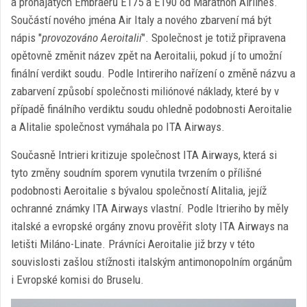
a pronajatých Embraerů E175 a E190 od Marathon Airlines.
Součástí nového jména Air Italy a nového zbarvení má být
nápis "
provozováno Aeroitalií
". Společnost je totiž připravena
opětovně změnit název zpět na Aeroitalii, pokud jí to umožní
finální verdikt soudu. Podle Intireriho nařízení o změně názvu a
zabarvení způsobí společnosti miliónové náklady, které by v
případě finálního verdiktu soudu ohledně podobnosti Aeroitalie
a Alitalie společnost vymáhala po ITA Airways.
Současně Intrieri kritizuje společnost ITA Airways, která si
tyto změny soudním sporem vynutila tvrzením o přílišné
podobnosti Aeroitalie s bývalou společností Alitalia, jejíž
ochranné známky ITA Airways vlastní. Podle Itrieriho by měly
italské a evropské orgány znovu prověřit sloty ITA Airways na
letišti Miláno-Linate. Právníci Aeroitalie již brzy v této
souvislosti zašlou stížnosti italským antimonopolním orgánům
i Evropské komisi do Bruselu.