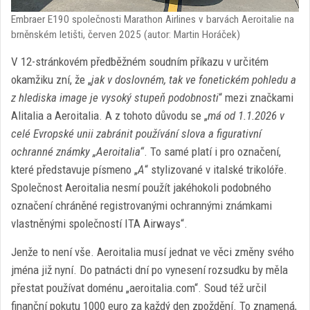
Embraer E190 společnosti Marathon Airlines v barvách Aeroitalie na
brněnském letišti, červen 2025 (autor: Martin Horáček)
V 12-stránkovém předběžném soudním příkazu v určitém
okamžiku zní, že „
jak v doslovném, tak ve fonetickém pohledu a
z hlediska image je vysoký stupeň podobnosti
“ mezi značkami
Alitalia a Aeroitalia. A z tohoto důvodu se „
má od 1.1.2026 v
celé Evropské unii zabránit používání slova a figurativní
ochranné známky „Aeroitalia“
. To samé platí i pro označení,
které představuje písmeno „
A
“ stylizované v italské trikolóře.
Společnost Aeroitalia nesmí použít jakéhokoli podobného
označení chráněné registrovanými ochrannými známkami
vlastněnými společností ITA Airways“.
Jenže to není vše. Aeroitalia musí jednat ve věci změny svého
jména již nyní. Do patnácti dní po vynesení rozsudku by měla
přestat používat doménu „aeroitalia.com“. Soud též určil
finanční pokutu 1000 euro za každý den zpoždění. To znamená,