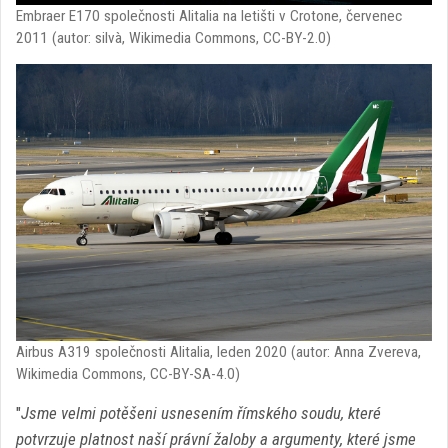
Embraer E170 společnosti Alitalia na letišti v Crotone, červenec
2011 (autor: silvà, Wikimedia Commons, CC-BY-2.0)
Airbus A319 společnosti Alitalia, leden 2020 (autor: Anna Zvereva,
Wikimedia Commons, CC-BY-SA-4.0)
"
Jsme velmi potěšeni usnesením římského soudu, které
potvrzuje platnost naší právní žaloby a argumenty, které jsme