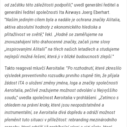
od začátku této záležitosti podpořili
," uvedl generální ředitel a
generální ředitel společnosti Ita Airways Joerg Eberhart.
"
Naším jediným cílem byla a nadále je ochrana značky Alitalia,
aktiva absolutní hodnoty z ekonomického hlediska a
přitažlivost ve světě
," řekl. „
Hodně se zaměřujeme na
znovuzahájení této drahocenné značky, začali jsme slovy
„inspirovanými Alitalií“ na třech našich letadlech a studujeme
nejlepší možná řešení, která ji v blízké budoucnosti zlepší.
"
Takto reagoval mluvčí Aeroitalie: "
Po rozhodnutí, které zkreslilo
výsledek preventivního rozsudku prvního stupně tím, že přijala
žádost ITA o uložení změny jména, loga a značky společnosti
Aeroitalia, pečlivě zvažujeme možnost odvolání u Nejvyššího
soudu
," uvedla společnost Aeroitalia v prohlášení. „
Zatímco s
ohledem na právní kroky, které jsou neopodstatněné a
instrumentální, se Aeroitalia dívá dopředu a odráží možnost
přeměnit tuto situaci v příležitost: rebranding mezinárodního
rozsahu, který odráží již probíhající vývoj a vizi růstu, který