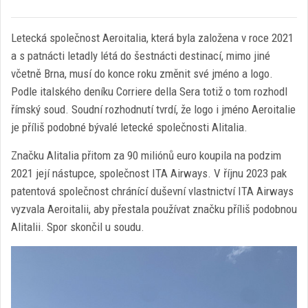
Letecká společnost Aeroitalia, která byla založena v roce 2021
a s patnácti letadly létá do šestnácti destinací, mimo jiné
včetně Brna, musí do konce roku změnit své jméno a logo.
Podle italského deníku Corriere della Sera totiž o tom rozhodl
římský soud. Soudní rozhodnutí tvrdí, že logo i jméno Aeroitalie
je příliš podobné bývalé letecké společnosti Alitalia.
Značku Alitalia přitom za 90 miliónů euro koupila na podzim
2021 její nástupce, společnost ITA Airways. V říjnu 2023 pak
patentová společnost chránící duševní vlastnictví ITA Airways
vyzvala Aeroitalii, aby přestala používat značku příliš podobnou
Alitalii. Spor skončil u soudu.