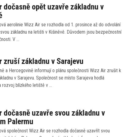
r dočasně opět uzavře základnu v
ě
vá aerolinie Wizz Air se rozhodla od 1. prosince až do odvolání
 svou základnu na letišti v Kišiněvě. Důvodem jsou bezpečnostní
nosti. V …
r zruší základnu v Sarajevu
ě a Hercegovině informují o plánu společnosti Wizz Air zrušit k
kladnu v Sarajevu. Společnost se místo Sarajeva hodlá
a rozvoj blízkého letiště v …
r dočasně uzavře svou základnu v
ém Palermu
ová společnost Wizz Air se rozhodla dočasně uzavřít svou