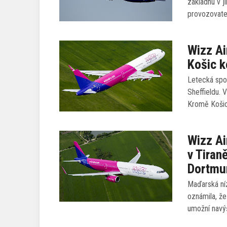
základnu v j
provozovatel 
Wizz Ai
Košic k
Letecká spol
Sheffieldu. 
Kromě Košic
Wizz Ai
v Tiran
Dortmu
Maďarská níz
oznámila, že
umožní navý