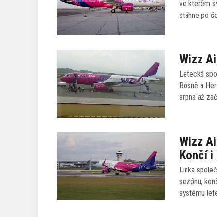
ve kterém sv
stáhne po še
Wizz Ai
Letecká spol
Bosně a Her
srpna až zač
Wizz Ai
Končí i
Linka společ
sezónu, konč
systému let