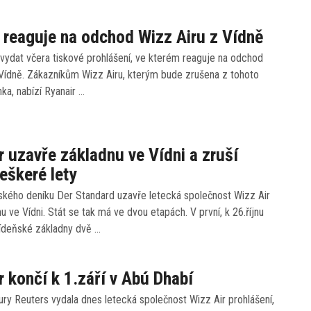
 reaguje na odchod Wizz Airu z Vídně
l vydat včera tiskové prohlášení, ve kterém reaguje na odchod
 Vídně. Zákazníkům Wizz Airu, kterým bude zrušena z tohoto
ka, nabízí Ryanair …
r uzavře základnu ve Vídni a zruší
eškeré lety
ského deníku Der Standard uzavře letecká společnost Wizz Air
nu ve Vídni. Stát se tak má ve dvou etapách. V první, k 26.říjnu
ídeňské základny dvě …
r končí k 1.září v Abú Dhabí
ry Reuters vydala dnes letecká společnost Wizz Air prohlášení,