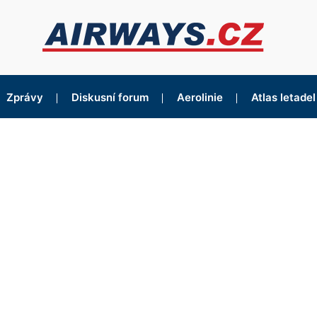
Zprávy
Diskusní forum
Aerolinie
Atlas letadel