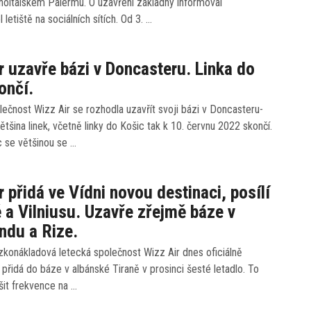
ihoitalském Palermu. O uzavření základny informoval
letiště na sociálních sítích. Od 3. …
r uzavře bázi v Doncasteru. Linka do
ončí.
ečnost Wizz Air se rozhodla uzavřít svoji bázi v Doncasteru-
Většina linek, včetně linky do Košic tak k 10. červnu 2022 skončí.
 se většinou se …
r přidá ve Vídni novou destinaci, posílí
ě a Vilniusu. Uzavře zřejmě báze v
ndu a Rize.
konákladová letecká společnost Wizz Air dnes oficiálně
 přidá do báze v albánské Tiraně v prosinci šesté letadlo. To
šit frekvence na …