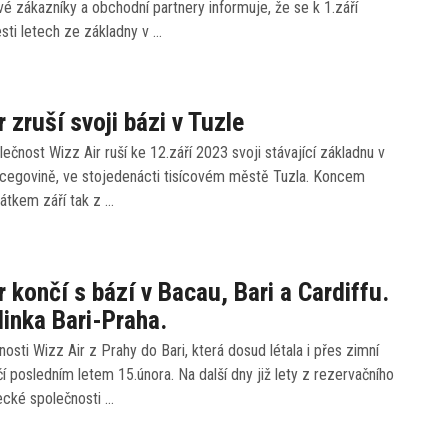
é zákazníky a obchodní partnery informuje, že se k 1.září
sti letech ze základny v …
r zruší svoji bázi v Tuzle
ečnost Wizz Air ruší ke 12.září 2023 svoji stávající základnu v
cegovině, ve stojedenácti tisícovém městě Tuzla. Koncem
átkem září tak z …
r končí s bází v Bacau, Bari a Cardiffu.
 linka Bari-Praha.
nosti Wizz Air z Prahy do Bari, která dosud létala i přes zimní
í posledním letem 15.února. Na další dny již lety z rezervačního
ecké společnosti …