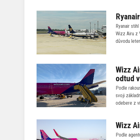
Ryanair
Ryanair stih
Wizz Airu z
důvodu leten
Wizz Ai
odtud v
Podle rakou
svoji základ
odebere z v
Wizz Ai
Podle agentu