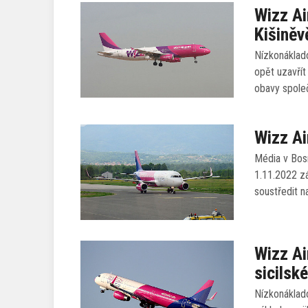
Wizz Ai
Kišiněv
Nízkonáklado
opět uzavřít
obavy společ
Wizz Ai
Média v Bosn
1.11.2022 zá
soustředit n
Wizz Ai
sicilsk
Nízkonáklad