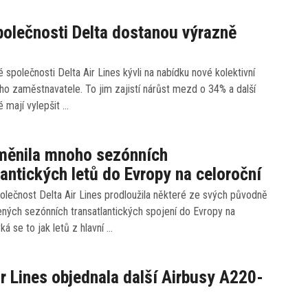
společnosti Delta dostanou výrazně
ké společnosti Delta Air Lines kývli na nabídku nové kolektivní
o zaměstnavatele. To jim zajistí nárůst mezd o 34% a další
é mají vylepšit …
změnila mnoho sezónních
lantických letů do Evropy na celoroční
olečnost Delta Air Lines prodloužila některé ze svých původně
ných sezónních transatlantických spojení do Evropy na
ká se to jak letů z hlavní …
ir Lines objednala další Airbusy A220-