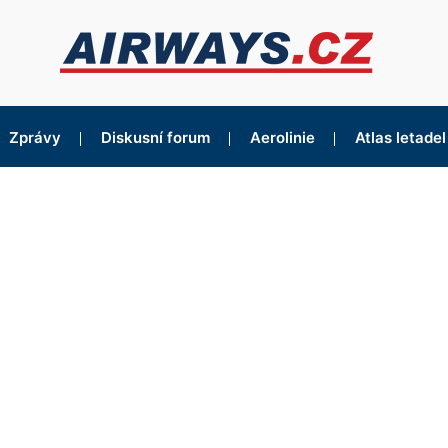
Zprávy
Diskusní forum
Aerolinie
Atlas letadel