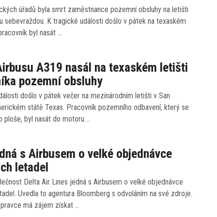
ckých úřadů byla smrt zaměstnance pozemní obsluhy na letišti
u sebevraždou. K tragické události došlo v pátek na texaském
 pracovník byl nasát …
irbusu A319 nasál na texaském letišti
níka pozemní obsluhy
dálosti došlo v pátek večer na mezinárodním letišti v San
merickém státě Texas. Pracovník pozemního odbavení, který se
 ploše, byl nasát do motoru …
edná s Airbusem o velké objednávce
ch letadel
lečnost Delta Air Lines jedná s Airbusem o velké objednávce
tadel. Uvedla to agentura Bloomberg s odvoláním na své zdroje.
pravce má zájem získat …