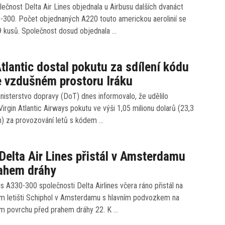
ečnost Delta Air Lines objednala u Airbusu dalších dvanáct
0-300. Počet objednaných A220 touto americkou aerolinií se
9 kusů. Společnost dosud objednala …
Atlantic dostal pokutu za sdílení kódu
e vzdušném prostoru Iráku
isterstvo dopravy (DoT) dnes informovalo, že udělilo
Virgin Atlantic Airways pokutu ve výši 1,05 milionu dolarů (23,3
n) za provozování letů s kódem …
Delta Air Lines přistál v Amsterdamu
rahem dráhy
s A330-300 společnosti Delta Airlines včera ráno přistál na
m letišti Schiphol v Amsterdamu s hlavním podvozkem na
 povrchu před prahem dráhy 22. K …