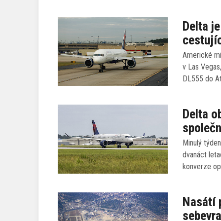
Delta j
cestují
Americké min
v Las Vegas,
DL555 do Atl
Delta o
společn
Minulý týden
dvanáct let
konverze op
Nasátí
sebevr