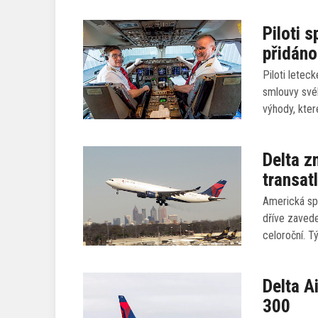
Piloti 
přidáno
Piloti letec
smlouvy svéh
výhody, kter
Delta 
transat
Americká sp
dříve zavede
celoroční. Tý
Delta A
300