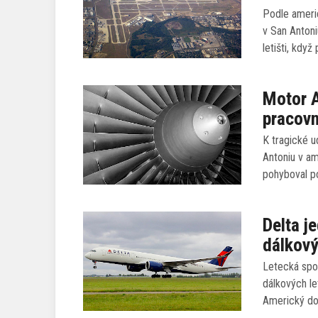
Podle ameri
v San Antoni
letišti, když
Motor A
pracov
K tragické u
Antoniu v a
pohyboval po
Delta j
dálkový
Letecká spo
dálkových le
Americký do