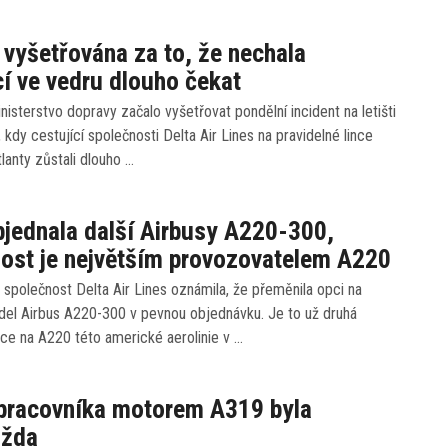
e vyšetřována za to, že nechala
cí ve vedru dlouho čekat
isterstvo dopravy začalo vyšetřovat pondělní incident na letišti
 kdy cestující společnosti Delta Air Lines na pravidelné lince
anty zůstali dlouho …
bjednala další Airbusy A220-300,
ost je největším provozovatelem A220
 společnost Delta Air Lines oznámila, že přeměnila opci na
adel Airbus A220-300 v pevnou objednávku. Je to už druhá
ce na A220 této americké aerolinie v …
 pracovníka motorem A319 byla
ažda