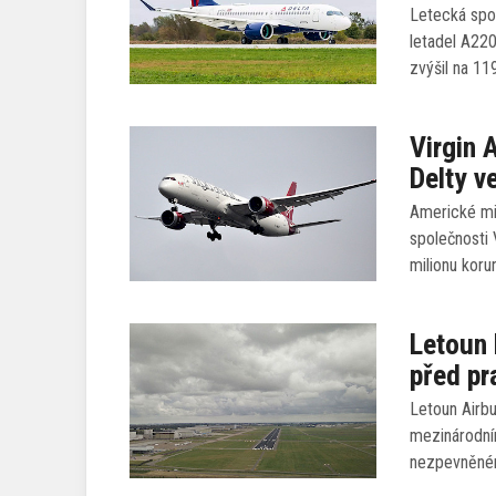
Letecká spol
letadel A22
zvýšil na 11
Virgin 
Delty v
Americké min
společnosti 
milionu koru
Letoun 
před p
Letoun Airbu
mezinárodní
nezpevněném