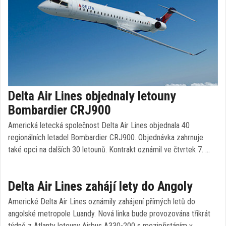
Delta Air Lines objednaly letouny
Bombardier CRJ900
Americká letecká společnost Delta Air Lines objednala 40
regionálních letadel Bombardier CRJ900. Objednávka zahrnuje
také opci na dalších 30 letounů. Kontrakt oznámil ve čtvrtek 7. …
Delta Air Lines zahájí lety do Angoly
Americké Delta Air Lines oznámily zahájení přímých letů do
angolské metropole Luandy. Nová linka bude provozována třikrát
týdně z Atlanty letouny Airbus A330-200 s mezipřistáním v …