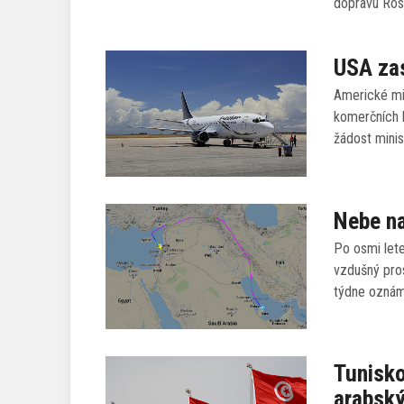
dopravu Rosa
USA zas
Americké min
komerčních 
žádost minis
Nebe na
Po osmi lete
vzdušný pro
týdne oznámi
Tunisko
arabský