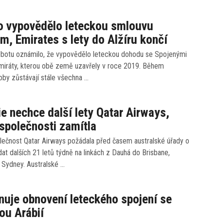
o vypovědělo leteckou smlouvu
m, Emirates s lety do Alžíru končí
sobotu oznámilo, že vypovědělo leteckou dohodu se Spojenými
miráty, kterou obě země uzavřely v roce 2019. Během
oby zůstávají stále všechna …
ie nechce další lety Qatar Airways,
společnosti zamítla
lečnost Qatar Airways požádala před časem australské úřady o
at dalších 21 letů týdně na linkách z Dauhá do Brisbane,
 Sydney. Australské …
ánuje obnovení leteckého spojení se
ou Arábií