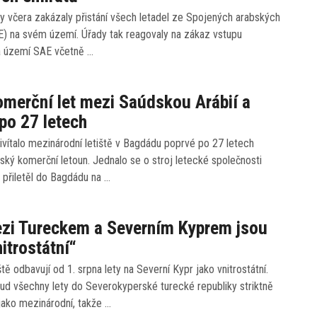
y včera zakázaly přistání všech letadel ze Spojených arabských
E) na svém území. Úřady tak reagovaly na zákaz vstupu
a území SAE včetně …
omerční let mezi Saúdskou Arábií a
po 27 letech
ivítalo mezinárodní letiště v Bagdádu poprvé po 27 letech
ký komerční letoun. Jednalo se o stroj letecké společnosti
ý přiletěl do Bagdádu na …
ezi Tureckem a Severním Kyprem jsou
nitrostátní“
ště odbavují od 1. srpna lety na Severní Kypr jako vnitrostátní.
ud všechny lety do Severokyperské turecké republiky striktně
jako mezinárodní, takže …