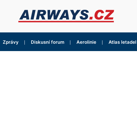
Zprávy
Diskusní forum
Aerolinie
Atlas letadel