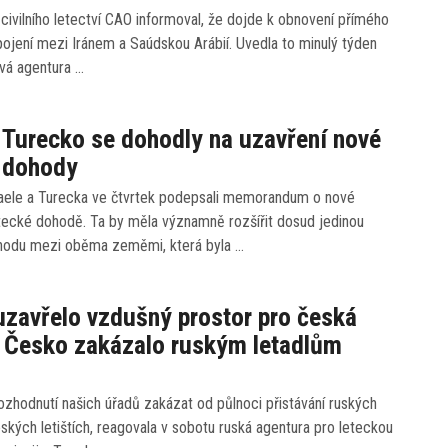
 civilního letectví CAO informoval, že dojde k obnovení přímého
ojení mezi Iránem a Saúdskou Arábií. Uvedla to minulý týden
ová agentura …
a Turecko se dohodly na uzavření nové
é dohody
raele a Turecka ve čtvrtek podepsali memorandum o nové
letecké dohodě. Ta by měla významně rozšířit dosud jedinou
hodu mezi oběma zeměmi, která byla …
zavřelo vzdušný prostor pro česká
, Česko zakázalo ruským letadlům
ozhodnutí našich úřadů zakázat od půlnoci přistávání ruských
eských letištích, reagovala v sobotu ruská agentura pro leteckou