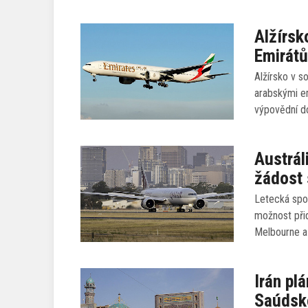
Alžírsk
Emirátů
Alžírsko v 
arabskými e
výpovědní d
Austrál
žádost 
Letecká spo
možnost přid
Melbourne a
Irán pl
Saúdsk