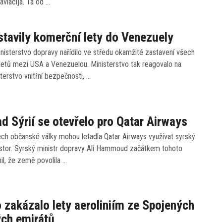
viacija. Ta od …
tavily komerční lety do Venezuely
isterstvo dopravy nařídilo ve středu okamžité zastavení všech
letů mezi USA a Venezuelou. Ministerstvo tak reagovalo na
terstvo vnitřní bezpečnosti, …
d Sýrií se otevřelo pro Qatar Airways
ch občanské války mohou letadla Qatar Airways využívat syrský
stor. Syrský ministr dopravy Ali Hammoud začátkem tohoto
l, že země povolila …
 zakázalo lety aeroliniím ze Spojených
ch emirátů