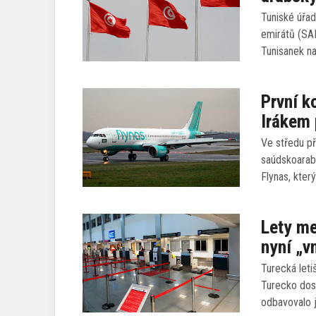
Tuniské úřad
emirátů (SA
Tunisanek n
První k
Irákem 
Ve středu př
saúdskoarabs
Flynas, kter
Lety m
nyní „v
Turecká leti
Turecko dos
odbavovalo 