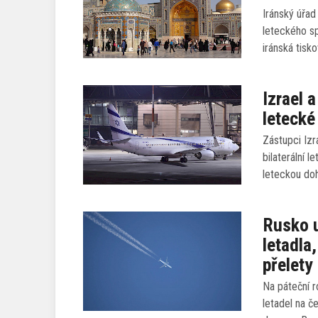
Iránský úřad
leteckého sp
iránská tisk
Izrael 
leteck
Zástupci Iz
bilaterální 
leteckou do
Rusko u
letadla
přelety
Na páteční r
letadel na č