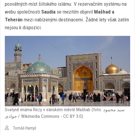
posvátných míst šíitského islámu. V rezervačním systému na
webu společnosti
Saudia
se mezitím objevil
Mašhad a
Teherán
mezi nabízenými destinacemi. Žádné lety však zatím
nejsou k dispozici.
Svatyně imáma Rezy v iránském městě Mašhab (foto: سید محمود
جوادی‬‎ / Wikimedia Commons - CC BY 3.0)
Tomáš Hampl