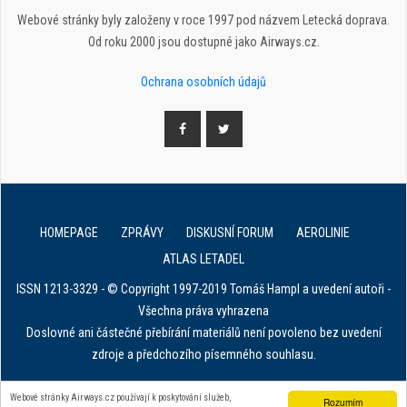
Webové stránky byly založeny v roce 1997 pod názvem Letecká doprava.
Od roku 2000 jsou dostupné jako Airways.cz.
Ochrana osobních údajů
HOMEPAGE
ZPRÁVY
DISKUSNÍ FORUM
AEROLINIE
ATLAS LETADEL
ISSN 1213-3329 - © Copyright 1997-2019 Tomáš Hampl a uvedení autoři -
Všechna práva vyhrazena
Doslovné ani částečné přebírání materiálů není povoleno bez uvedení
zdroje a předchozího písemného souhlasu.
E. in ART for african IVF clinics
Webové stránky Airways.cz používají k poskytování služeb,
Rozumím