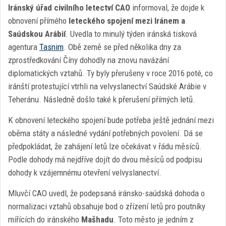
Iránský úřad civilního letectví CAO
informoval, že dojde k
obnovení přímého
leteckého spojení mezi Iránem a
Saúdskou Arábií
. Uvedla to minulý týden iránská tisková
agentura
Tasnim
. Obě země se před několika dny za
zprostředkování Číny dohodly na znovu navázání
diplomatických vztahů. Ty byly přerušeny v roce 2016 poté, co
iránští protestující vtrhli na velvyslanectví Saúdské Arábie v
Teheránu. Následně došlo také k přerušení přímých letů.
K obnovení leteckého spojení bude potřeba ještě jednání mezi
oběma státy a následné vydání potřebných povolení. Dá se
předpokládat, že zahájení letů lze očekávat v řádu měsíců.
Podle dohody má nejdříve dojít do dvou měsíců od podpisu
dohody k vzájemnému otevření velvyslanectví.
Mluvčí CAO uvedl, že podepsaná iránsko-saúdská dohoda o
normalizaci vztahů obsahuje bod o zřízení letů pro poutníky
mířících do iránského
Mašhadu
. Toto město je jedním z