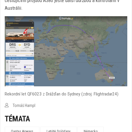
cestujícími projdou A380 ještě další údržbou a kontrolami v
Austrálii.
Rekordní let QF6023 z Drážďan do Sydney (zdroj: Flightradar24)
Tomáš Hampl
TÉMATA
Qantas Airways
Letiště Drážďany
Německo