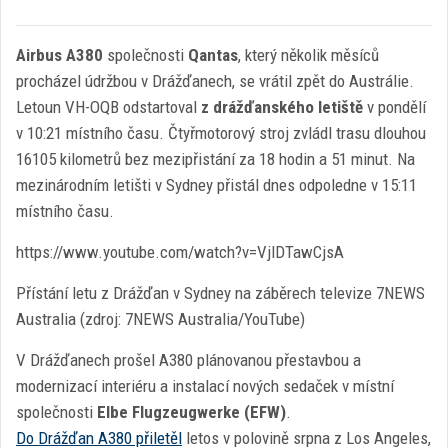
Airbus A380
společnosti
Qantas
, který několik měsíců
procházel údržbou v Drážďanech, se vrátil zpět do Austrálie.
Letoun VH-OQB odstartoval
z drážďanského letiště
v pondělí
v 10:21 místního času. Čtyřmotorový stroj zvládl trasu dlouhou
16105 kilometrů bez mezipřistání za 18 hodin a 51 minut. Na
mezinárodním letišti v Sydney přistál dnes odpoledne v 15:11
místního času.
https://www.youtube.com/watch?v=VjlDTawCjsA
Přístání letu z Drážďan v Sydney na záběrech televize 7NEWS
Australia (zdroj: 7NEWS Australia/YouTube)
V Drážďanech prošel A380 plánovanou přestavbou a
modernizací interiéru a instalací nových sedaček v místní
společnosti
Elbe Flugzeugwerke (EFW)
.
Do Drážďan A380 přiletěl
letos v polovině srpna z Los Angeles,