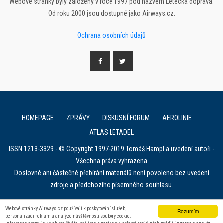
Webové stránky byly založeny v roce 1997 pod názvem Letecká doprava.
Od roku 2000 jsou dostupné jako Airways.cz.
Ochrana osobních údajů
HOMEPAGE
ZPRÁVY
DISKUSNÍ FORUM
AEROLINIE
ATLAS LETADEL
ISSN 1213-3329 - © Copyright 1997-2019 Tomáš Hampl a uvedení autoři -
Všechna práva vyhrazena
Doslovné ani částečné přebírání materiálů není povoleno bez uvedení
zdroje a předchozího písemného souhlasu.
E. in ART for african IVF clinics
Webové stránky Airways.cz používají k poskytování služeb,
Rozumím
personalizaci reklam a analýze návštěvnosti soubory cookie.
Zařízení na stahování dat z tachografu