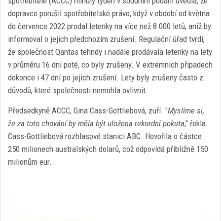
spotřebitele (ACCC) minulý týden v soudním podání uvedla, že
dopravce porušil spotřebitelské právo, když v období od května
do července 2022 prodal letenky na více než 8 000 letů, aniž by
informoval o jejich předchozím zrušení. Regulační úřad tvrdí,
že společnost Qantas tehndy i nadále prodávala letenky na lety
v průměru 16 dní poté, co byly zrušeny. V extrémních případech
dokonce i 47 dní po jejich zrušení. Lety byly zrušeny často z
důvodů, které společnosti nemohla ovlivnit.
Předsedkyně ACCC, Gina Cass-Gottliebová, zuří. "
Myslíme si,
že za toto chování by měla být uložena rekordní pokuta
," řekla
Cass-Gottliebová rozhlasové stanici ABC. Hovořila o částce
250 milionech australských dolarů, což odpovídá přibližně 150
milionům eur.