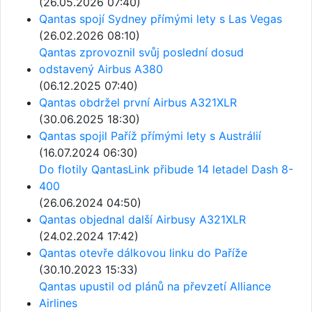
(26.05.2026 07:40)
Qantas spojí Sydney přímými lety s Las Vegas
(26.02.2026 08:10)
Qantas zprovoznil svůj poslední dosud
odstavený Airbus A380
(06.12.2025 07:40)
Qantas obdržel první Airbus A321XLR
(30.06.2025 18:30)
Qantas spojil Paříž přímými lety s Austrálií
(16.07.2024 06:30)
Do flotily QantasLink přibude 14 letadel Dash 8-
400
(26.06.2024 04:50)
Qantas objednal další Airbusy A321XLR
(24.02.2024 17:42)
Qantas otevře dálkovou linku do Paříže
(30.10.2023 15:33)
Qantas upustil od plánů na převzetí Alliance
Airlines