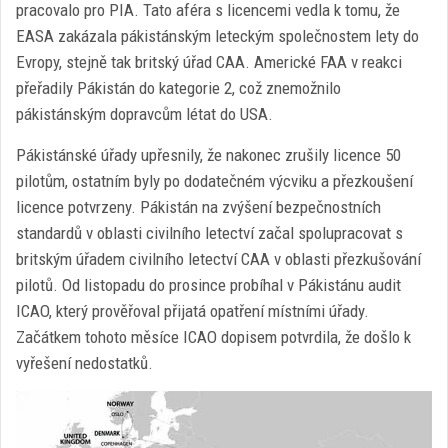
pracovalo pro PIA. Tato aféra s licencemi vedla k tomu, že
EASA zakázala pákistánským leteckým společnostem lety do
Evropy, stejně tak britský úřad CAA. Americké FAA v reakci
přeřadily Pákistán do kategorie 2, což znemožnilo
pákistánským dopravcům létat do USA.
Pákistánské úřady upřesnily, že nakonec zrušily licence 50
pilotům, ostatním byly po dodatečném výcviku a přezkoušení
licence potvrzeny. Pákistán na zvýšení bezpečnostních
standardů v oblasti civilního letectví začal spolupracovat s
britským úřadem civilního letectví CAA v oblasti přezkušování
pilotů. Od listopadu do prosince probíhal v Pákistánu audit
ICAO, který prověřoval přijatá opatření místními úřady.
Začátkem tohoto měsíce ICAO dopisem potvrdila, že došlo k
vyřešení nedostatků.