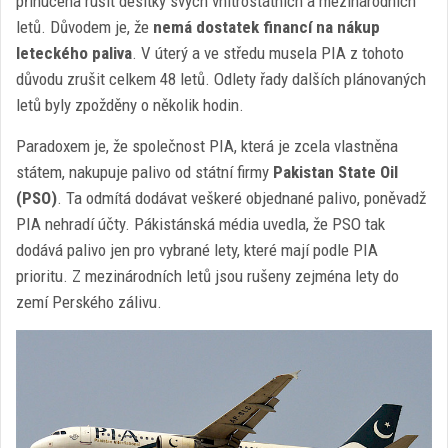
přinucena rušit desítky svých vnitrostátních a mezinárodních
letů. Důvodem je, že
nemá dostatek financí na nákup
leteckého paliva
. V úterý a ve středu musela PIA z tohoto
důvodu zrušit celkem 48 letů. Odlety řady dalších plánovaných
letů byly zpožděny o několik hodin.
Paradoxem je, že společnost PIA, která je zcela vlastněna
státem, nakupuje palivo od státní firmy
Pakistan State Oil
(PSO)
. Ta odmítá dodávat veškeré objednané palivo, poněvadž
PIA nehradí účty. Pákistánská média uvedla, že PSO tak
dodává palivo jen pro vybrané lety, které mají podle PIA
prioritu. Z mezinárodních letů jsou rušeny zejména lety do
zemí Perského zálivu.