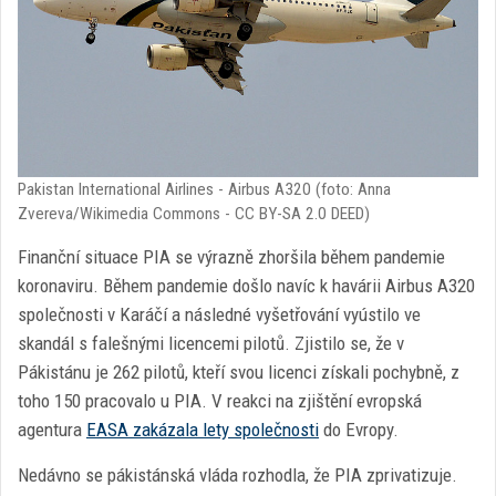
Pakistan International Airlines - Airbus A320 (foto: Anna
Zvereva/Wikimedia Commons - CC BY-SA 2.0 DEED)
Finanční situace PIA se výrazně zhoršila během pandemie
koronaviru. Během pandemie došlo navíc k havárii Airbus A320
společnosti v Karáčí a následné vyšetřování vyústilo ve
skandál s falešnými licencemi pilotů. Zjistilo se, že v
Pákistánu je 262 pilotů, kteří svou licenci získali pochybně, z
toho 150 pracovalo u PIA. V reakci na zjištění evropská
agentura
EASA zakázala lety společnosti
do Evropy.
Nedávno se pákistánská vláda rozhodla, že PIA zprivatizuje.