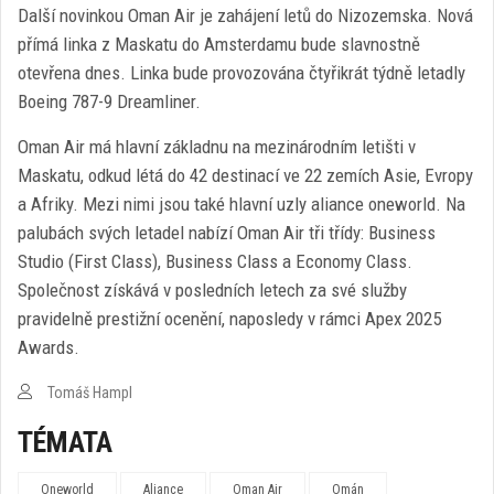
Další novinkou Oman Air je zahájení letů do Nizozemska. Nová
přímá linka z Maskatu do Amsterdamu bude slavnostně
otevřena dnes. Linka bude provozována čtyřikrát týdně letadly
Boeing 787-9 Dreamliner.
Oman Air má hlavní základnu na mezinárodním letišti v
Maskatu, odkud létá do 42 destinací ve 22 zemích Asie, Evropy
a Afriky. Mezi nimi jsou také hlavní uzly aliance oneworld. Na
palubách svých letadel nabízí Oman Air tři třídy: Business
Studio (First Class), Business Class a Economy Class.
Společnost získává v posledních letech za své služby
pravidelně prestižní ocenění, naposledy v rámci Apex 2025
Awards.
Tomáš Hampl
TÉMATA
Oneworld
Aliance
Oman Air
Omán