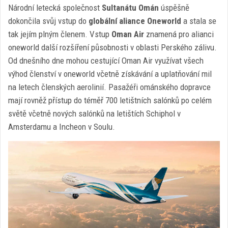
Národní letecká společnost
Sultanátu Omán
úspěšně
dokončila svůj vstup do
globální aliance Oneworld
a stala se
tak jejím plným členem. Vstup
Oman Air
znamená pro alianci
oneworld další rozšíření působnosti v oblasti Perského zálivu.
Od dnešního dne mohou cestující Oman Air využívat všech
výhod členství v oneworld včetně získávání a uplatňování mil
na letech členských aerolinií. Pasažéři ománského dopravce
mají rovněž přístup do téměř 700 letištních salónků po celém
světě včetně nových salónků na letištích Schiphol v
Amsterdamu a Incheon v Soulu.