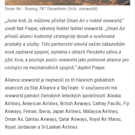
Oman Air - Boeing 787 Dreamliner (foto: oneworld)
„Jsme hrdí, že můžeme přivítat Oman Air v rodině oneworld,“
uvedl Nat Pieper, výkonný ředitel ředitel oneworld.
„Oman Air
přináší alianci hodnotný strategický dosah a oceňované
produkty a služby. Toto partnerství otevírá našim zákazníkům
nová zajímavá spojení, zejména v oblasti Perského zálivu a
jižní Asie, a posiluje pozici oneworld jako prémiové aliance pro
cestující na mezinárodních spojích,“
doplnil Pieper.
Aliance oneworld je nejmenší ze tří hlavních globálních
aliancích za Star Alliance a SkyTeam. V současnosti má
oneworld patnáct členských leteckých společností: Alaska
Airlines, American Airlines, British Airways, Cathay Pacific, Fiji
Airways, Finnair, Iberia, Japan Airlines, Malaysia Airlines,
Oman Air, Qantas Airways, Qatar Airways, Royal Air Maroc,
Royal Jordanian a SriLankan Airlines.