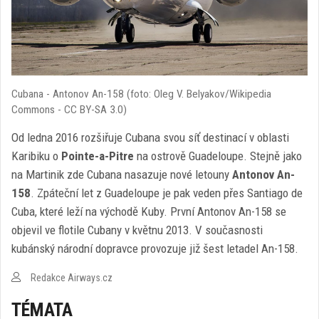
Cubana - Antonov An-158 (foto: Oleg V. Belyakov/Wikipedia
Commons - CC BY-SA 3.0)
Od ledna 2016 rozšiřuje Cubana svou síť destinací v oblasti
Karibiku o
Pointe-a-Pitre
na ostrově Guadeloupe. Stejně jako
na Martinik zde Cubana nasazuje nové letouny
Antonov An-
158
. Zpáteční let z Guadeloupe je pak veden přes Santiago de
Cuba, které leží na východě Kuby. První Antonov An-158 se
objevil ve flotile Cubany v květnu 2013. V současnosti
kubánský národní dopravce provozuje již šest letadel An-158.
Redakce Airways.cz
TÉMATA