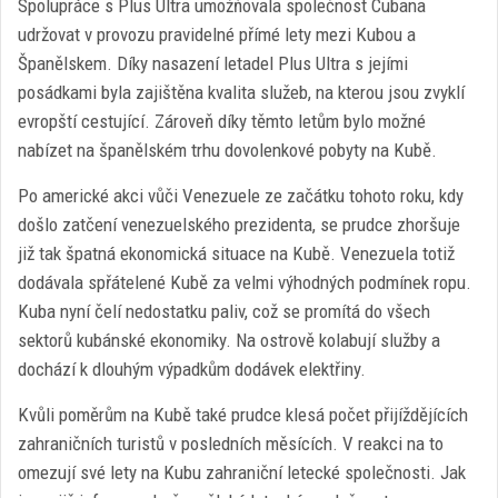
Spolupráce s Plus Ultra umožňovala společnost Cubana
udržovat v provozu pravidelné přímé lety mezi Kubou a
Španělskem. Díky nasazení letadel Plus Ultra s jejími
posádkami byla zajištěna kvalita služeb, na kterou jsou zvyklí
evropští cestující. Zároveň díky těmto letům bylo možné
nabízet na španělském trhu dovolenkové pobyty na Kubě.
Po americké akci vůči Venezuele ze začátku tohoto roku, kdy
došlo zatčení venezuelského prezidenta, se prudce zhoršuje
již tak špatná ekonomická situace na Kubě. Venezuela totiž
dodávala spřátelené Kubě za velmi výhodných podmínek ropu.
Kuba nyní čelí nedostatku paliv, což se promítá do všech
sektorů kubánské ekonomiky. Na ostrově kolabují služby a
dochází k dlouhým výpadkům dodávek elektřiny.
Kvůli poměrům na Kubě také prudce klesá počet přijíždějících
zahraničních turistů v posledních měsících. V reakci na to
omezují své lety na Kubu zahraniční letecké společnosti. Jak