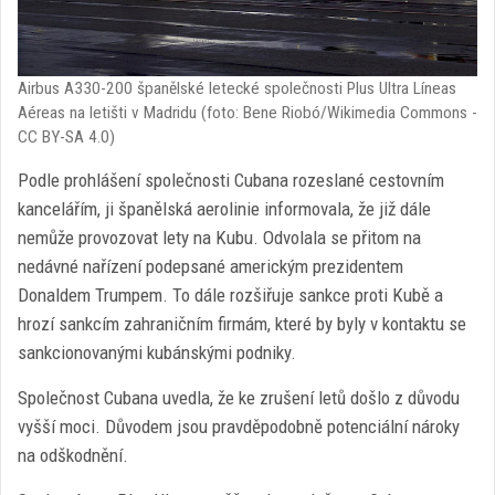
Airbus A330-200 španělské letecké společnosti Plus Ultra Líneas
Aéreas na letišti v Madridu (foto: Bene Riobó/Wikimedia Commons -
CC BY-SA 4.0)
Podle prohlášení společnosti Cubana rozeslané cestovním
kancelářím, ji španělská aerolinie informovala, že již dále
nemůže provozovat lety na Kubu. Odvolala se přitom na
nedávné nařízení podepsané americkým prezidentem
Donaldem Trumpem. To dále rozšiřuje sankce proti Kubě a
hrozí sankcím zahraničním firmám, které by byly v kontaktu se
sankcionovanými kubánskými podniky.
Společnost Cubana uvedla, že ke zrušení letů došlo z důvodu
vyšší moci. Důvodem jsou pravděpodobně potenciální nároky
na odškodnění.