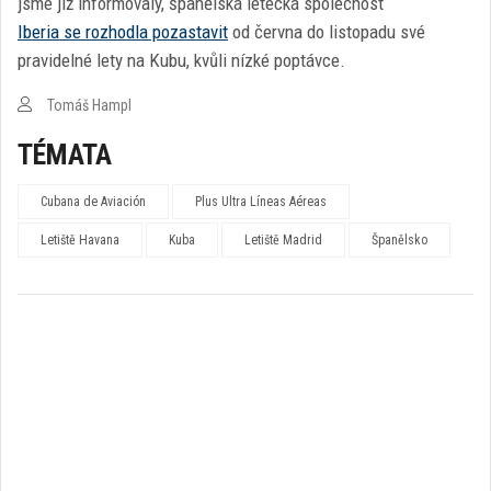
jsme již informovaly, španělská letecká společnost
Iberia se rozhodla pozastavit
od června do listopadu své
pravidelné lety na Kubu, kvůli nízké poptávce.
Tomáš Hampl
TÉMATA
Cubana de Aviación
Plus Ultra Líneas Aéreas
Letiště Havana
Kuba
Letiště Madrid
Španělsko