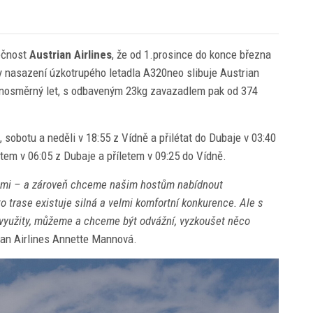
lečnost
Austrian Airlines
, že od 1.prosince do konce března
y nasazení úzkotrupého letadla A320neo slibuje Austrian
ednosměrný let, s odbaveným 23kg zavazadlem pak od 374
, sobotu a neděli v 18:55 z Vídně a přilétat do Dubaje v 03:40
tem v 06:05 z Dubaje a příletem v 09:25 do Vídně.
 zemi – a zároveň chceme našim hostům nabídnout
 trase existuje silná a velmi komfortní konkurence. Ale s
nevyužity, můžeme a chceme být odvážní, vyzkoušet něco
trian Airlines Annette Mannová.