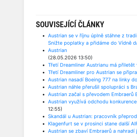
SOUVISEJÍCÍ ČLÁNKY
Austrian se v říjnu úplně stáhne z tra
Snižte poplatky a přidáme do Vídně da
Austrian
(28.05.2026 13:50)
Třetí Dreamliner Austrianu má přiletět
Třetí Dreamliner pro Austrian se přip
Austrian nasadí Boeing 777 na linky do
Austrian náhle přerušil spolupráci s B
Austrian začal s převodem Embraerů E
Austrian využívá odchodu konkurence a
12:55)
Skandál u Austrian: pracovník přepro
Klagenfurt se v prosinci stane další AI
Austrian se zbaví Embraerů a nahradí 