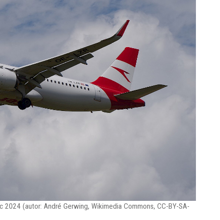
nec 2024 (autor: André Gerwing, Wikimedia Commons, CC-BY-SA-