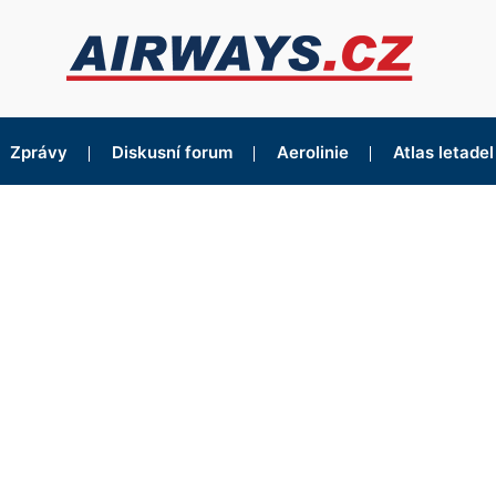
Zprávy
Diskusní forum
Aerolinie
Atlas letadel