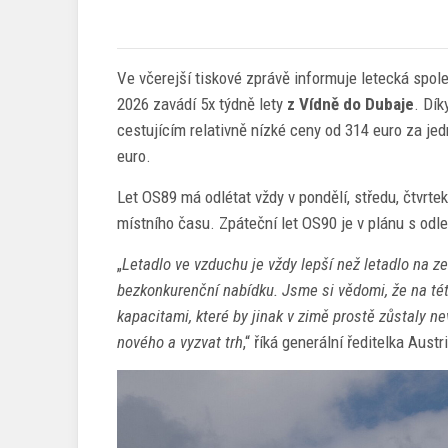
Ve včerejší tiskové zprávě informuje letecká spo
2026 zavádí 5x týdně lety
z Vídně do Dubaje
. Dík
cestujícím relativně nízké ceny od 314 euro za j
euro.
Let OS89 má odlétat vždy v pondělí, středu, čtvrtek
místního času. Zpáteční let OS90 je v plánu s odle
„
Letadlo ve vzduchu je vždy lepší než letadlo na
bezkonkurenční nabídku. Jsme si vědomi, že na této
kapacitami, které by jinak v zimě prostě zůstaly 
nového a vyzvat trh
,“ říká generální ředitelka Aus