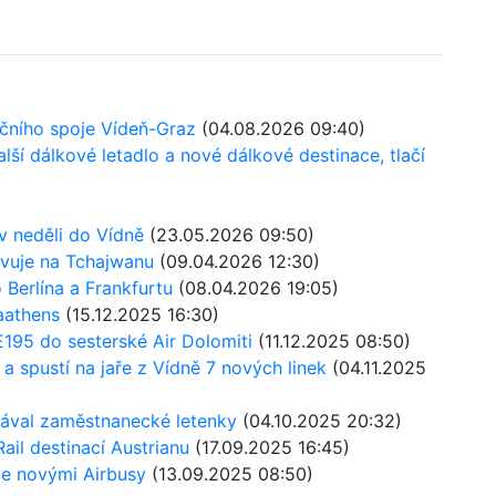
dičního spoje Vídeň-Graz
(04.08.2026 09:40)
lší dálkové letadlo a nové dálkové destinace, tlačí
 v neděli do Vídně
(23.05.2026 09:50)
ravuje na Tchajwanu
(09.04.2026 12:30)
 Berlína a Frankfurtu
(08.04.2026 19:05)
raathens
(15.12.2025 16:30)
195 do sesterské Air Dolomiti
(11.12.2025 08:50)
 spustí na jaře z Vídně 7 nových linek
(04.11.2025
dával zaměstnanecké letenky
(04.10.2025 20:32)
Rail destinací Austrianu
(17.09.2025 16:45)
je novými Airbusy
(13.09.2025 08:50)