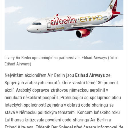
Livery Air Berlin upozorňující na partnerství s Etihad Airways (foto:
Etihad Airways)
Největším akcionářem Air Berlin jsou
Etihad Airways
ze
Spojených arabských emiratů, které vlastní téměř 30 procent
akcií. Arabský dopravce ztrátovou německou aerolinii v
minulosti několikrát podpořil. Prohlubující se spolupráce obou
leteckých společností zejména v oblasti code-sharingu se
stává v Německu politickým tématem. Koncem loňského roku
Lufthansa kritizovala povolení code-sharingu Air Berlin a
Etihad Airways. Týdeník Der Spiegel před časem informoval, že