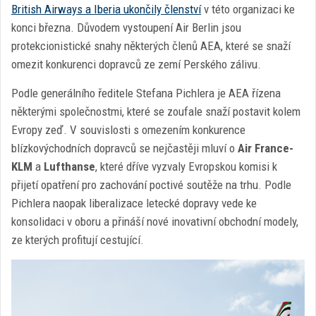
British Airways a Iberia ukončily členství
v této organizaci ke
konci března. Důvodem vystoupení Air Berlin jsou
protekcionistické snahy některých členů AEA, které se snaží
omezit konkurenci dopravců ze zemí Perského zálivu.
Podle generálního ředitele Stefana Pichlera je AEA řízena
některými společnostmi, které se zoufale snaží postavit kolem
Evropy zeď. V souvislosti s omezením konkurence
blízkovýchodních dopravců se nejčastěji mluví o
Air France-
KLM
a
Lufthanse
, které dříve vyzvaly Evropskou komisi k
přijetí opatření pro zachování poctivé soutěže na trhu. Podle
Pichlera naopak liberalizace letecké dopravy vede ke
konsolidaci v oboru a přináší nové inovativní obchodní modely,
ze kterých profitují cestující.