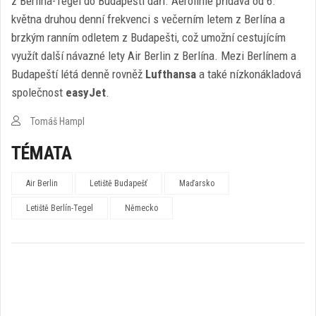
z Berlína-Tegel do Budapešti daří. Aerolinie přidává od 6.
května druhou denní frekvenci s večerním letem z Berlína a
brzkým ranním odletem z Budapešti, což umožní cestujícím
využít další návazné lety Air Berlin z Berlína. Mezi Berlínem a
Budapeští létá denně rovněž
Lufthansa
a také nízkonákladová
společnost
easyJet
.
Tomáš Hampl
TÉMATA
Air Berlin
Letiště Budapešť
Maďarsko
Letiště Berlín-Tegel
Německo