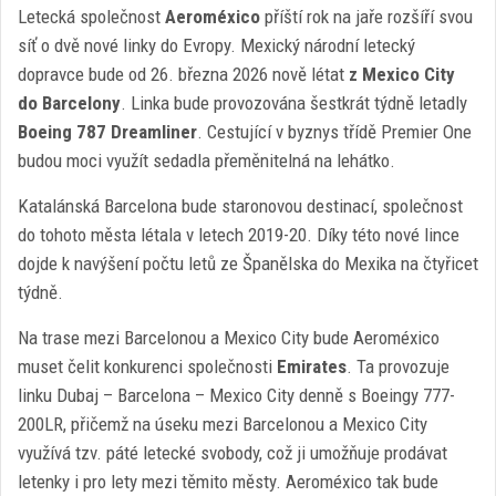
Letecká společnost
Aeroméxico
příští rok na jaře rozšíří svou
síť o dvě nové linky do Evropy. Mexický národní letecký
dopravce bude od 26. března 2026 nově létat
z Mexico City
do Barcelony
. Linka bude provozována šestkrát týdně letadly
Boeing 787 Dreamliner
. Cestující v byznys třídě Premier One
budou moci využít sedadla přeměnitelná na lehátko.
Katalánská Barcelona bude staronovou destinací, společnost
do tohoto města létala v letech 2019-20. Díky této nové lince
dojde k navýšení počtu letů ze Španělska do Mexika na čtyřicet
týdně.
Na trase mezi Barcelonou a Mexico City bude Aeroméxico
muset čelit konkurenci společnosti
Emirates
. Ta provozuje
linku Dubaj – Barcelona – Mexico City denně s Boeingy 777-
200LR, přičemž na úseku mezi Barcelonou a Mexico City
využívá tzv. páté letecké svobody, což ji umožňuje prodávat
letenky i pro lety mezi těmito městy. Aeroméxico tak bude