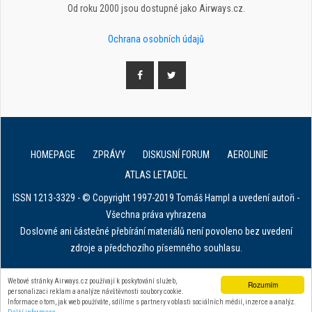
Od roku 2000 jsou dostupné jako Airways.cz.
Ochrana osobních údajů
HOMEPAGE
ZPRÁVY
DISKUSNÍ FORUM
AEROLINIE
ATLAS LETADEL
ISSN 1213-3329 - © Copyright 1997-2019 Tomáš Hampl a uvedení autoři -
Všechna práva vyhrazena
Doslovné ani částečné přebírání materiálů není povoleno bez uvedení
zdroje a předchozího písemného souhlasu.
E. in ART for african IVF clinics
Webové stránky Airways.cz používají k poskytování služeb,
Rozumím
personalizaci reklam a analýze návštěvnosti soubory cookie.
Zařízení na stahování dat z tachografu
Informace o tom, jak web používáte, sdílíme s partnery v oblasti sociálních médií, inzerce a analýz.