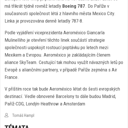
má třikrát týdně rovněž letadly
Boeing 787
. Do Paříže v
současnosti společnost létá z hlavního města Mexico City.
Linka je provozována denně letadly 787-8.
Podle vyjádření viceprezidenta Aeroméxico Giancarla
Mulinelliho je otevření těchto linek součástí strategie
společnosti uspokojit rostoucí poptávku po letech mezi
Mexikem a Evropou. Aeroméxico je zakládajícím členem
aliance SkyTeam. Cestující tak mohou využít návazných letů po
Evropě s aliančními partnery, v případě Paříže zejména s Air
France.
V příštím roce tak bude Aeroméxico létat do šesti evropských
destinací. Vedle obnovené Barcelony to dále budou Madrid,
Paříž-CDG, Londýn-Heathrow a Amsterdam
Tomáš Hampl