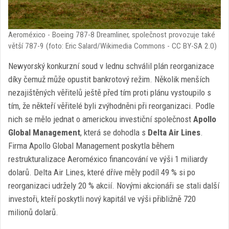
Aeroméxico - Boeing 787-8 Dreamliner, společnost provozuje také
větší 787-9 (foto: Eric Salard/Wikimedia Commons - CC BY-SA 2.0)
Newyorský konkurzní soud v lednu schválil plán reorganizace
díky čemuž může opustit bankrotový režim. Několik menších
nezajištěných věřitelů ještě před tím proti plánu vystoupilo s
tím, že někteří věřitelé byli zvýhodněni při reorganizaci. Podle
nich se mělo jednat o americkou investiční společnost
Apollo
Global Management
, která se dohodla s
Delta Air Lines
.
Firma Apollo Global Management poskytla během
restrukturalizace Aeroméxico financování ve výši 1 miliardy
dolarů. Delta Air Lines, které dříve měly podíl 49 % si po
reorganizaci udržely 20 % akcií. Novými akcionáři se stali další
investoři, kteří poskytli nový kapitál ve výši přibližně 720
milionů dolarů.