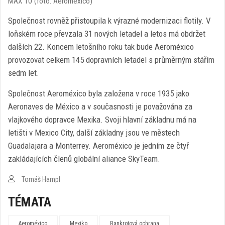
MAX 10 (foto: Aeroméxico)
Společnost rovněž přistoupila k výrazné modernizaci flotily. V
loňském roce převzala 31 nových letadel a letos má obdržet
dalších 22. Koncem letošního roku tak bude Aeroméxico
provozovat celkem 145 dopravních letadel s průměrným stářím
sedm let.
Společnost Aeroméxico byla založena v roce 1935 jako
Aeronaves de México a v současnosti je považována za
vlajkového dopravce Mexika. Svoji hlavní základnu má na
letišti v Mexico City, další základny jsou ve městech
Guadalajara a Monterrey. Aeroméxico je jedním ze čtyř
zakládajících členů globální aliance SkyTeam.
Tomáš Hampl
TÉMATA
Aeroméxico
Mexiko
Bankrotová ochrana