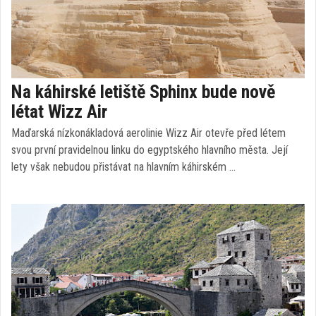
Na káhirské letiště Sphinx bude nově
létat Wizz Air
Maďarská nízkonákladová aerolinie Wizz Air otevře před létem
svou první pravidelnou linku do egyptského hlavního města. Její
lety však nebudou přistávat na hlavním káhirském …