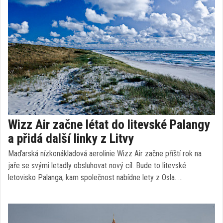
Wizz Air začne létat do litevské Palangy
a přidá další linky z Litvy
Maďarská nízkonákladová aerolinie Wizz Air začne příští rok na
jaře se svými letadly obsluhovat nový cíl. Bude to litevské
letovisko Palanga, kam společnost nabídne lety z Osla. …