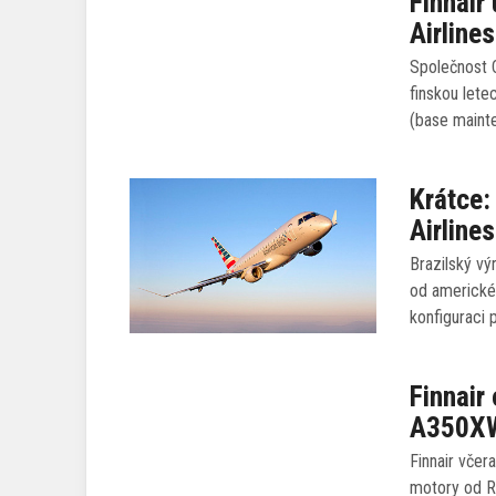
Finnair
Airline
Společnost 
finskou lete
(base maint
Krátce:
Airlines
Brazilský v
od americké
konfiguraci 
Finnair
A350X
Finnair včer
motory od R