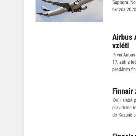
Sappora. Nov
března 2020
Airbus 
vzlétl
První Airbus
17. září z l
předáním fi
Finnair
Kvůli slabé 
pravidelné l
do Kazaně a