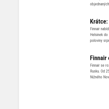
objednaných
Krátce: 
Finnair nabí
Helsinek do
poloviny srp
Finnair
Finnair se r
Rusku. Od 25
Nižného Nov