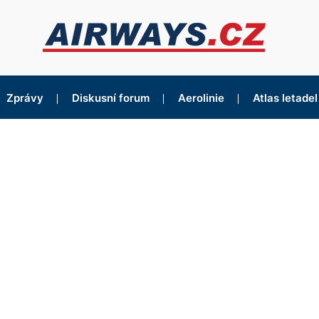
Zprávy
Diskusní forum
Aerolinie
Atlas letadel