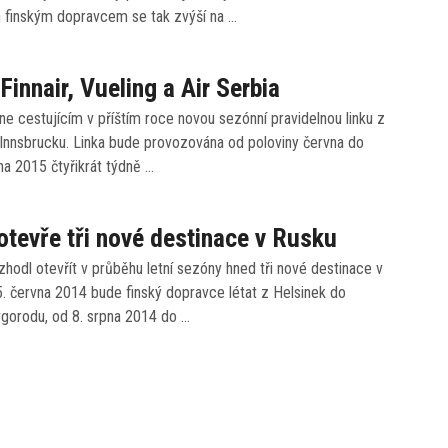
 finským dopravcem se tak zvýší na …
Finnair, Vueling a Air Serbia
dne cestujícím v příštím roce novou sezónní pravidelnou linku z
 Innsbrucku. Linka bude provozována od poloviny června do
na 2015 čtyřikrát týdně …
 otevře tři nové destinace v Rusku
ozhodl otevřít v průběhu letní sezóny hned tři nové destinace v
. června 2014 bude finský dopravce létat z Helsinek do
gorodu, od 8. srpna 2014 do …