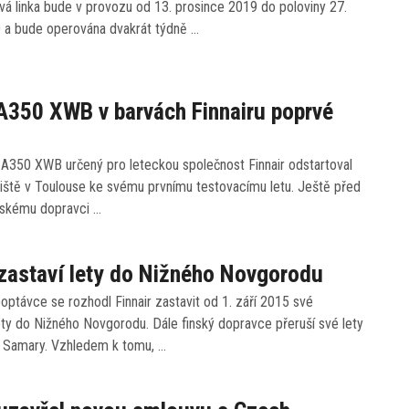
á linka bude v provozu od 13. prosince 2019 do poloviny 27.
 a bude operována dvakrát týdně …
A350 XWB v barvách Finnairu poprvé
 A350 XWB určený pro leteckou společnost Finnair odstartoval
etiště v Toulouse ke svému prvnímu testovacímu letu. Ještě před
nskému dopravci …
 zastaví lety do Nižného Novgorodu
poptávce se rozhodl Finnair zastavit od 1. září 2015 své
ety do Nižného Novgorodu. Dále finský dopravce přeruší své lety
 Samary. Vzhledem k tomu, …