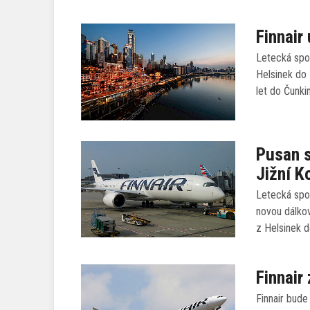
Finnair
Letecká spol
Helsinek do
let do Čunki
Pusan s
Jižní Ko
Letecká spol
novou dálkov
z Helsinek d
Finnair
Finnair bud