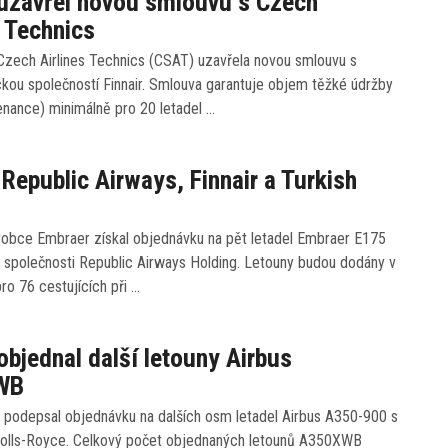
 uzavřel novou smlouvu s Czech
s Technics
Czech Airlines Technics (CSAT) uzavřela novou smlouvu s
ckou společností Finnair. Smlouva garantuje objem těžké údržby
enance) minimálně pro 20 letadel …
 Republic Airways, Finnair a Turkish
ýrobce Embraer získal objednávku na pět letadel Embraer E175
 společnosti Republic Airways Holding. Letouny budou dodány v
pro 76 cestujících při …
 objednal další letouny Airbus
WB
a podepsal objednávku na dalších osm letadel Airbus A350-900 s
olls-Royce. Celkový počet objednaných letounů A350XWB