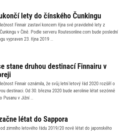
 ukončí lety do čínského Čunkingu
ečnost Finnair zastaví koncem října své pravidelné lety z
 Čunkingu v Číně. Podle serveru Routesonline.com bude poslední
ngu vypraven 23. října 2019 …
e stane druhou destinací Finnairu v
reji
ečnost Finnair oznámila, že svůj letní letový řád 2020 rozšíří o
ou destinaci. Od 30. března 2020 bude aerolinie létat sezónně
o Pusanu v Jižní …
 začne létat do Sappora
e od zimního letového řádu 2019/20 nově létat do japonského